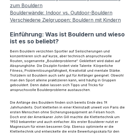
zum Bouldern
Boulderwände: Indoor vs. Outdoor-Bouldern
Verschiedene Zielgruppen: Bouldern mit Kindern
Einführung: Was ist Bouldern und wieso
ist es so beliebt?
Beim Bouldern verzichten Sportler auf Seilsicherungen und
konzentrieren sich auf kurze, aber technisch anspruchsvolle
Routen, sogenannte „Boulderprobleme“. Geklettert wird dabei auf
Absprunghöhe. Die Disziplin fordert viele Talente: Körperliche
Fitness, Problemlösungsfähigkeit, Kreativität und mentale Stärke.
Trotzdem ist Bouldern auch sehr gut für Anfänger geeignet. Obwohl
man den Sport alleine praktizieren kann, wird häufig in Gruppen
gebouldert. Denn dabei lassen sich Tipps und Tricks für
anspruchsvolle Boulderprobleme austauschen.
Die Anfänge des Bouldern finden sich bereits Ende des 19.
Jahrhunderts. Dort kletterten in einer Kleinstadt unweit von Paris die
ersten Menschen ohne Sicherungsequipment an Felsen hoch.
Doch erst der Amerikaner John Gill machte die Klettertechnik um
1950 bekannter und auch einfacher. Als erster Boulderer nutzt er
Magnesium für einen besseren Grip. Ebenso optimierte er die
Klettertechnik und entwickelte die erste Bewertungsskala für den