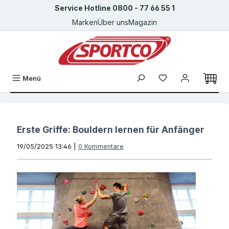
Service Hotline 0800 - 77 66 55 1
Zum Hauptinhalt springen
Marken
Über uns
Magazin
Du hast 0 Produkte
Menü
Erste Griffe: Bouldern lernen für Anfänger
19/05/2025 13:46 |
0 Kommentare