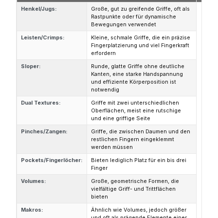
Henkel/Jugs:
Große, gut zu greifende Griffe, oft als
Rastpunkte oder für dynamische
Bewegungen verwendet
Leisten/Crimps:
Kleine, schmale Griffe, die ein präzise
Fingerplatzierung und viel Fingerkraft
erfordern
Sloper:
Runde, glatte Griffe ohne deutliche
Kanten, eine starke Handspannung
und effiziente Körperposition ist
notwendig
Dual Textures:
Griffe mit zwei unterschiedlichen
Oberflächen, meist eine rutschige
und eine griffige Seite
Pinches/Zangen:
Griffe, die zwischen Daumen und den
restlichen Fingern eingeklemmt
werden müssen
Pockets/Fingerlöcher:
Bieten lediglich Platz für ein bis drei
Finger
Volumes:
Große, geometrische Formen, die
vielfältige Griff- und Trittflächen
bieten
Makros:
Ähnlich wie Volumes, jedoch größer
und oft als prägende Elemente einer