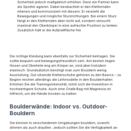
Sicherheit jedoch maßgeblich erhöhen. Denn ein Partner kann
als Spotter agieren. Dabei beobachtet er den Kletternden
intensiv und kommuniziert mit diesem. Er versteht die
Bewegungen und mögliche Sturzrichtungen. Bei einem Sturz
fängt er den Kletternden aber nicht auf, sondern versucht
maximal den Oberkörper in eine aufrechte Position zu lenken.
Zusätzlich hält er die Aufprallfläche frei.
Die richtige Kleidung kann ebenfalls zur Sicherheit beitragen. Sie
sollte bequem und bewegungsfreundlich sein. Am besten liegen
Hosen und Oberteile eng am Körper an, sind aber trotzdem
elastisch. Grundsätzlich benötigt man zum Bouldern wenig
Ausrüstung. Gut sitzende Kletterschuhe gehören zu den Basics – zu
Beginn reichen allerdings die Leihmodelle in den Boulderhallen.
Erhöhen Sie die Trainingsintensität, lohnt sich die Investition in
hochwertigere Schuhe. Auch eine Chalk-Bag mit Magnesia ist
hilfreich, um die Hände trocken zu halten.
Boulderwände: Indoor vs. Outdoor-
Bouldern
Sie können in verschiedenen Umgebungen bouldern, sowohl
drinnen als auch draußen. Jedoch sollten Sie die Verfügbarkeit an