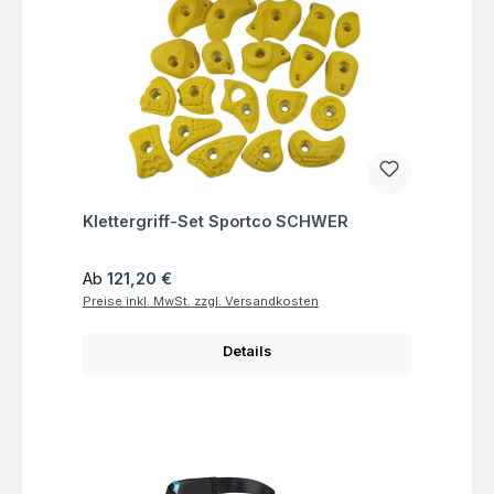
Fragen zum Artikel
Klettergriff-Set Sportco SCHWER
Regulärer Preis:
Ab
121,20 €
Preise inkl. MwSt. zzgl. Versandkosten
Details