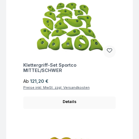
Fragen zum Artikel
Klettergriff-Set Sportco
MITTEL/SCHWER
Regulärer Preis:
Ab
121,20 €
Preise inkl. MwSt. zzgl. Versandkosten
Details