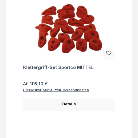
Fragen zum Artikel
Klettergriff-Set Sportco MITTEL
Regulärer Preis:
Ab
109,10 €
Preise inkl. MwSt. zzgl. Versandkosten
Details