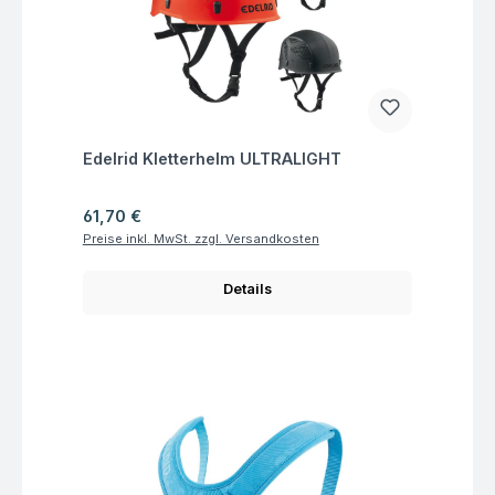
Fragen zum Artikel
Edelrid Kletterhelm ULTRALIGHT
Regulärer Preis:
61,70 €
Preise inkl. MwSt. zzgl. Versandkosten
Details