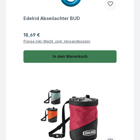
Fragen zum Artikel
Edelrid Abseilachter BUD
Regulärer Preis:
18,69 €
Preise inkl. MwSt. zzgl. Versandkosten
In den Warenkorb