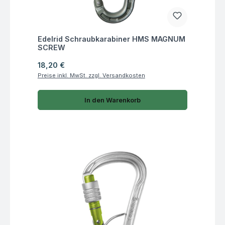
Fragen zum Artikel
Edelrid Schraubkarabiner HMS MAGNUM
SCREW
Regulärer Preis:
18,20 €
Preise inkl. MwSt. zzgl. Versandkosten
In den Warenkorb