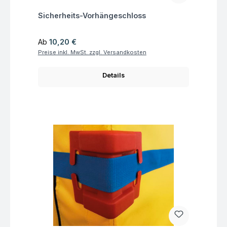
Fragen zum Artikel
Sicherheits-Vorhängeschloss
Regulärer Preis:
Ab
10,20 €
Preise inkl. MwSt. zzgl. Versandkosten
Details