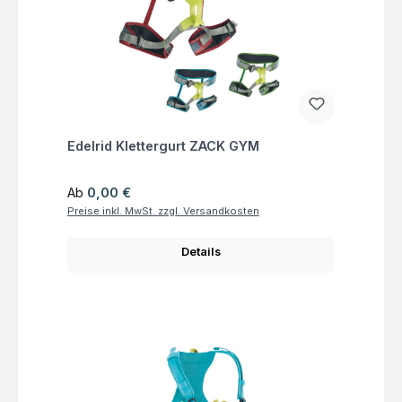
Fragen zum Artikel
Edelrid Klettergurt ZACK GYM
Regulärer Preis:
Ab
0,00 €
Preise inkl. MwSt. zzgl. Versandkosten
Details