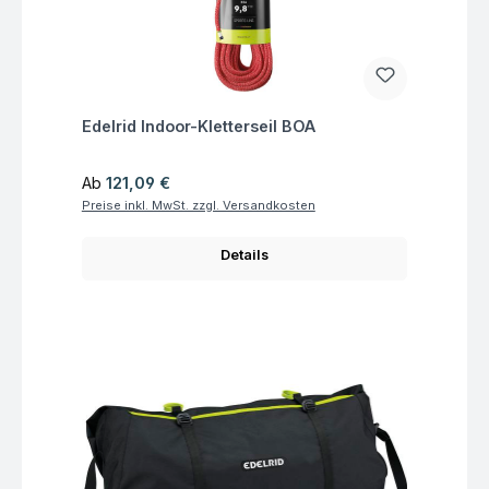
Fragen zum Artikel
Edelrid Indoor-Kletterseil BOA
Regulärer Preis:
Ab
121,09 €
Preise inkl. MwSt. zzgl. Versandkosten
Details