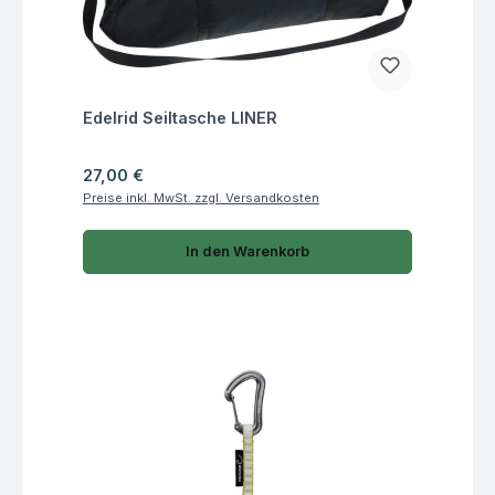
Fragen zum Artikel
Edelrid Seiltasche LINER
Regulärer Preis:
27,00 €
Preise inkl. MwSt. zzgl. Versandkosten
In den Warenkorb