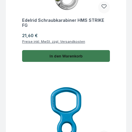
Fragen zum Artikel
Edelrid Schraubkarabiner HMS STRIKE
FG
Regulärer Preis:
21,60 €
Preise inkl. MwSt. zzgl. Versandkosten
In den Warenkorb