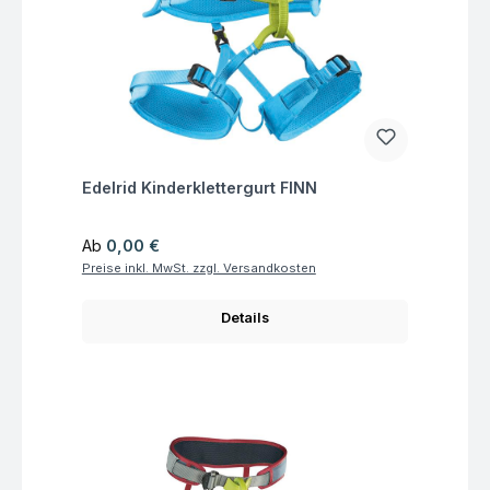
Fragen zum Artikel
Edelrid Kinderklettergurt FINN
Regulärer Preis:
Ab
0,00 €
Preise inkl. MwSt. zzgl. Versandkosten
Details