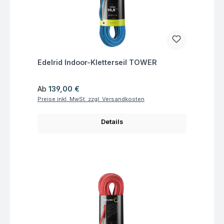
Fragen zum Artikel
Edelrid Indoor-Kletterseil TOWER
Regulärer Preis:
Ab
139,00 €
Preise inkl. MwSt. zzgl. Versandkosten
Details