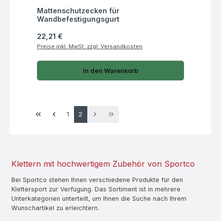
Fragen zum Artikel
Mattenschutzecken für
Wandbefestigungsgurt
Regulärer Preis:
22,21 €
Preise inkl. MwSt. zzgl. Versandkosten
In den Warenkorb
Seite
Seite
1
2
Klettern mit hochwertigem Zubehör von Sportco
Bei Sportco stehen Ihnen verschiedene Produkte für den
Klettersport zur Verfügung. Das Sortiment ist in mehrere
Unterkategorien unterteilt, um Ihnen die Suche nach Ihrem
Wunschartikel zu erleichtern.