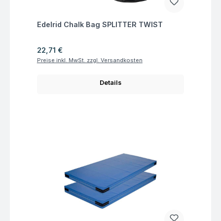
Fragen zum Artikel
Edelrid Chalk Bag SPLITTER TWIST
Regulärer Preis:
22,71 €
Preise inkl. MwSt. zzgl. Versandkosten
Details