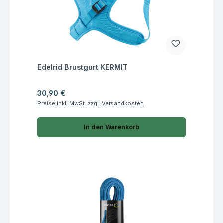
Fragen zum Artikel
Edelrid Brustgurt KERMIT
Regulärer Preis:
30,90 €
Preise inkl. MwSt. zzgl. Versandkosten
In den Warenkorb