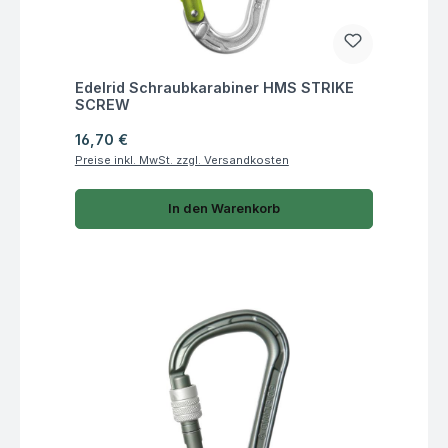
Fragen zum Artikel
Edelrid Schraubkarabiner HMS STRIKE
SCREW
Regulärer Preis:
16,70 €
Preise inkl. MwSt. zzgl. Versandkosten
In den Warenkorb