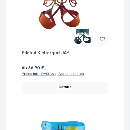
Fragen zum Artikel
Edelrid Klettergurt JAY
Regulärer Preis:
Ab
66,90 €
Preise inkl. MwSt. zzgl. Versandkosten
Details