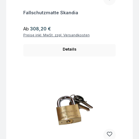
Fragen zum Artikel
Fallschutzmatte Skandia
Regulärer Preis:
Ab
308,20 €
Preise inkl. MwSt. zzgl. Versandkosten
Details