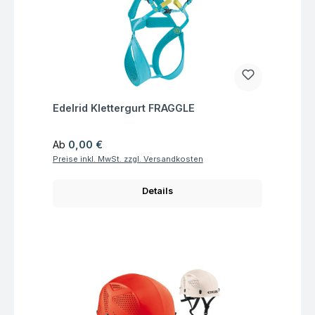
Fragen zum Artikel
Edelrid Klettergurt FRAGGLE
Regulärer Preis:
Ab
0,00 €
Preise inkl. MwSt. zzgl. Versandkosten
Details