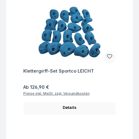
Fragen zum Artikel
Klettergirff-Set Sportco LEICHT
Regulärer Preis:
Ab
126,90 €
Preise inkl. MwSt. zzgl. Versandkosten
Details