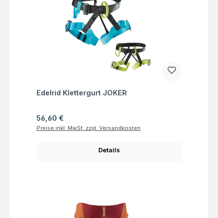
Fragen zum Artikel
Edelrid Klettergurt JOKER
Regulärer Preis:
56,60 €
Preise inkl. MwSt. zzgl. Versandkosten
Details