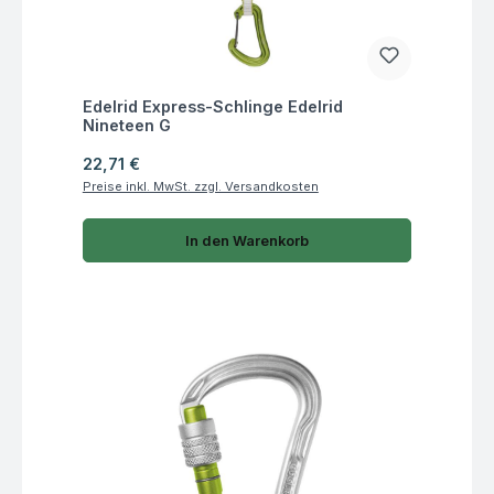
Fragen zum Artikel
Edelrid Express-Schlinge Edelrid
Nineteen G
Regulärer Preis:
22,71 €
Preise inkl. MwSt. zzgl. Versandkosten
In den Warenkorb