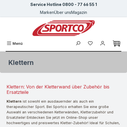
Service Hotline 0800 - 77 66 55 1
Zum Hauptinhalt springen
Marken
Über uns
Magazin
Du hast 0 Produkte
Menü
Klettern
Klettern: Von der Kletterwand über Zubehör bis
Ersatzteile
Klettern
ist sowohl ein ausdauernder als auch ein
therapeutischer Sport. Bei Sportco erhalten Sie eine große
Auswahl an verschiedenen Ketterwänden, Kletterzubehör und
Ersatzteile! Entdecken Sie jetzt im Online-Shop unser
hochwertiges und preiswertes Kletter-Zubehör! Ideal für Schulen,