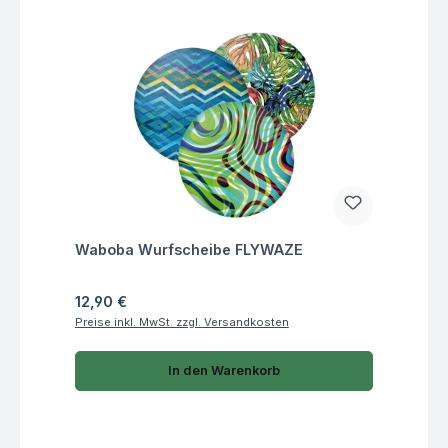
Fragen zum Artikel
Waboba Wurfscheibe FLYWAZE
Regulärer Preis:
12,90 €
Preise inkl. MwSt. zzgl. Versandkosten
In den Warenkorb