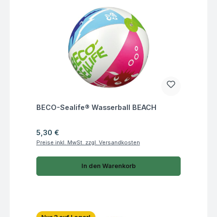
Fragen zum Artikel
BECO-Sealife® Wasserball BEACH
Regulärer Preis:
5,30 €
Preise inkl. MwSt. zzgl. Versandkosten
In den Warenkorb