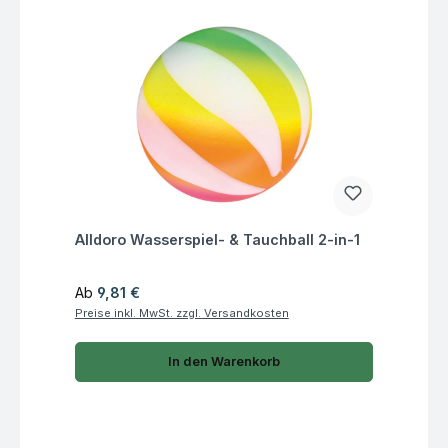
Fragen zum Artikel
Alldoro Wasserspiel- & Tauchball 2-in-1
Regulärer Preis:
Ab
9,81 €
Preise inkl. MwSt. zzgl. Versandkosten
In den Warenkorb