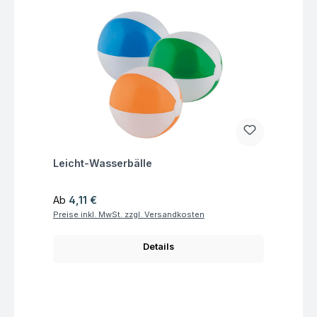
Fragen zum Artikel
Leicht-Wasserbälle
Regulärer Preis:
Ab
4,11 €
Preise inkl. MwSt. zzgl. Versandkosten
Details