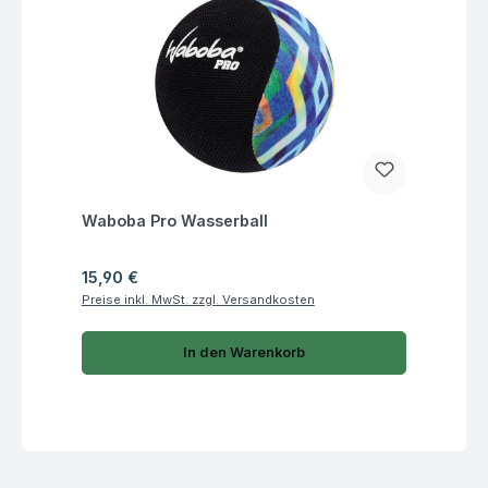
Fragen zum Artikel
Waboba Pro Wasserball
Regulärer Preis:
15,90 €
Preise inkl. MwSt. zzgl. Versandkosten
In den Warenkorb