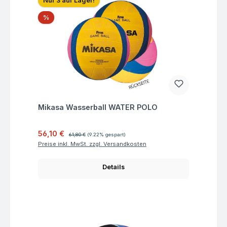
Nur 3 auf Lager!
Rabatt
%
Fragen zum Artikel
Mikasa Wasserball WATER POLO
Verkaufspreis:
Regulärer Preis:
56,10 €
61,80 €
(9.22% gespart)
Preise inkl. MwSt. zzgl. Versandkosten
Details