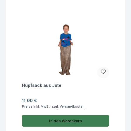
Fragen zum Artikel
Hüpfsack aus Jute
Regulärer Preis:
11,00 €
Preise inkl. MwSt. zzgl. Versandkosten
In den Warenkorb