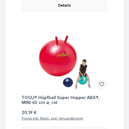
Details
Fragen zum Artikel
TOGU® Hüpfball Super Hopper ABS®,
MINI 45 cm ø, rot
Regulärer Preis:
20,19 €
Preise inkl. MwSt. zzgl. Versandkosten