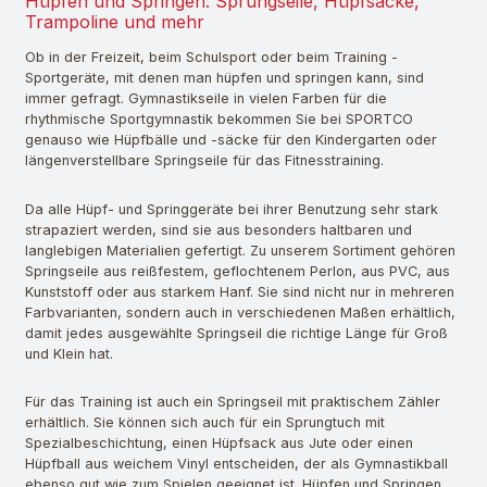
Hüpfen und Springen: Sprungseile, Hüpfsäcke,
Trampoline und mehr
Ob in der Freizeit, beim Schulsport oder beim Training -
Sportgeräte, mit denen man hüpfen und springen kann, sind
immer gefragt. Gymnastikseile in vielen Farben für die
rhythmische Sportgymnastik bekommen Sie bei SPORTCO
genauso wie Hüpfbälle und -säcke für den Kindergarten oder
längenverstellbare Springseile für das Fitnesstraining.
Da alle Hüpf- und Springgeräte bei ihrer Benutzung sehr stark
strapaziert werden, sind sie aus besonders haltbaren und
langlebigen Materialien gefertigt. Zu unserem Sortiment gehören
Springseile aus reißfestem, geflochtenem Perlon, aus PVC, aus
Kunststoff oder aus starkem Hanf. Sie sind nicht nur in mehreren
Farbvarianten, sondern auch in verschiedenen Maßen erhältlich,
damit jedes ausgewählte Springseil die richtige Länge für Groß
und Klein hat.
Für das Training ist auch ein Springseil mit praktischem Zähler
erhältlich. Sie können sich auch für ein Sprungtuch mit
Spezialbeschichtung, einen Hüpfsack aus Jute oder einen
Hüpfball aus weichem Vinyl entscheiden, der als Gymnastikball
ebenso gut wie zum Spielen geeignet ist. Hüpfen und Springen