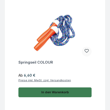
Fragen zum Artikel
Springseil COLOUR
Regulärer Preis:
Ab
6,60 €
Preise inkl. MwSt. zzgl. Versandkosten
In den Warenkorb