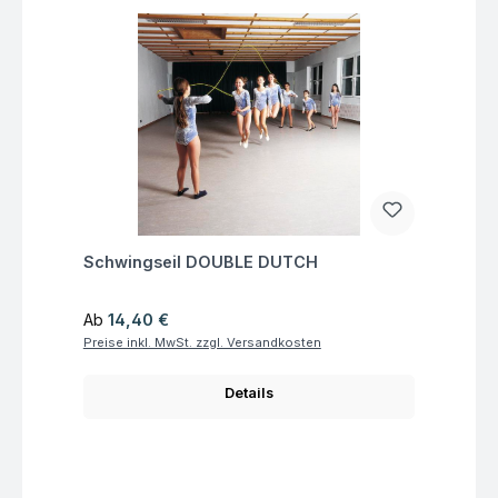
Fragen zum Artikel
Schwingseil DOUBLE DUTCH
Regulärer Preis:
Ab
14,40 €
Preise inkl. MwSt. zzgl. Versandkosten
Details