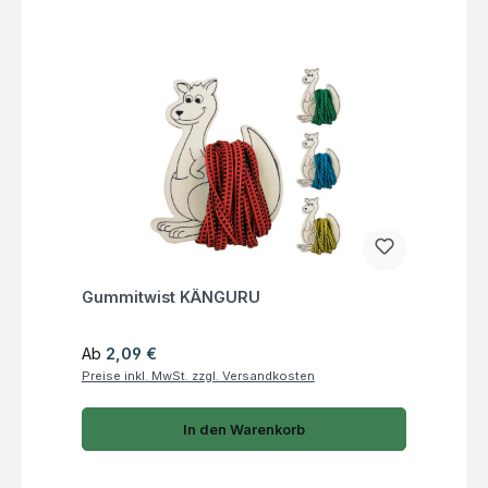
Fragen zum Artikel
Gummitwist KÄNGURU
Regulärer Preis:
Ab
2,09 €
Preise inkl. MwSt. zzgl. Versandkosten
In den Warenkorb