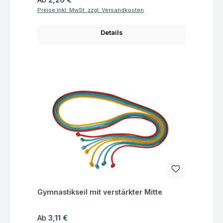
Preise inkl. MwSt. zzgl. Versandkosten
Details
Fragen zum Artikel
Gymnastikseil mit verstärkter Mitte
Regulärer Preis:
Ab
3,11 €