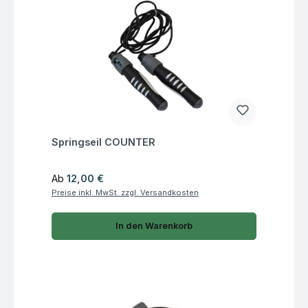
Fragen zum Artikel
Springseil COUNTER
Regulärer Preis:
Ab
12,00 €
Preise inkl. MwSt. zzgl. Versandkosten
In den Warenkorb