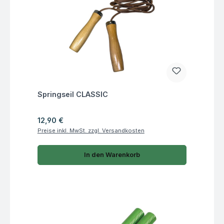
Fragen zum Artikel
Springseil CLASSIC
Regulärer Preis:
12,90 €
Preise inkl. MwSt. zzgl. Versandkosten
In den Warenkorb