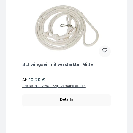
Fragen zum Artikel
Schwingseil mit verstärkter Mitte
Regulärer Preis:
Ab
10,20 €
Preise inkl. MwSt. zzgl. Versandkosten
Details