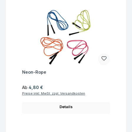
Fragen zum Artikel
Neon-Rope
Regulärer Preis:
Ab
4,80 €
Preise inkl. MwSt. zzgl. Versandkosten
Details