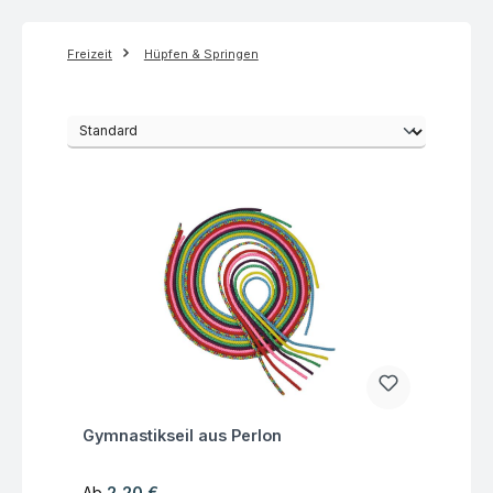
Freizeit
Hüpfen & Springen
Fragen zum Artikel
Gymnastikseil aus Perlon
Regulärer Preis:
Ab
2,20 €