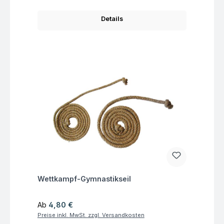
Details
Fragen zum Artikel
Wettkampf-Gymnastikseil
Regulärer Preis:
Ab
4,80 €
Preise inkl. MwSt. zzgl. Versandkosten