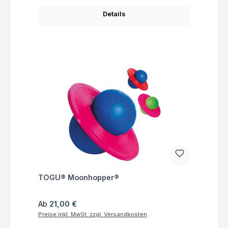
Details
Fragen zum Artikel
TOGU® Moonhopper®
Regulärer Preis:
Ab
21,00 €
Preise inkl. MwSt. zzgl. Versandkosten