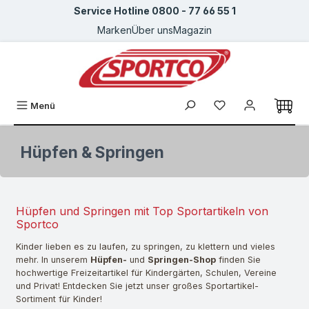
Service Hotline 0800 - 77 66 55 1
Zum Hauptinhalt springen
Marken
Über uns
Magazin
Du hast 0 Produkte
Menü
Hüpfen & Springen
Hüpfen und Springen mit Top Sportartikeln von
Sportco
Kinder lieben es zu laufen, zu springen, zu klettern und vieles
mehr. In unserem
Hüpfen-
und
Springen-Shop
finden Sie
hochwertige Freizeitartikel für Kindergärten, Schulen, Vereine
und Privat! Entdecken Sie jetzt unser großes Sportartikel-
Sortiment für Kinder!