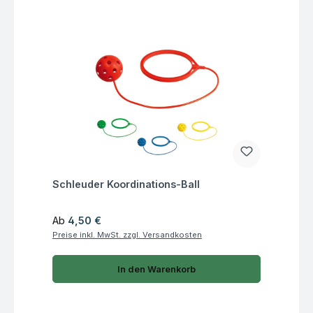
Fragen zum Artikel
Schleuder Koordinations-Ball
Regulärer Preis:
Ab
4,50 €
Preise inkl. MwSt. zzgl. Versandkosten
In den Warenkorb