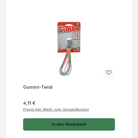
Fragen zum Artikel
Gummi-Twist
Regulärer Preis:
4,11 €
Preise inkl. MwSt. zzgl. Versandkosten
In den Warenkorb