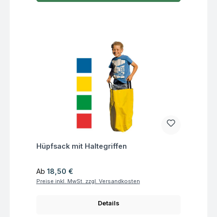
Fragen zum Artikel
Hüpfsack mit Haltegriffen
Regulärer Preis:
Ab
18,50 €
Preise inkl. MwSt. zzgl. Versandkosten
Details