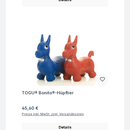
Fragen zum Artikel
TOGU® Bonito®-Hüpftier
Regulärer Preis:
45,60 €
Preise inkl. MwSt. zzgl. Versandkosten
Details