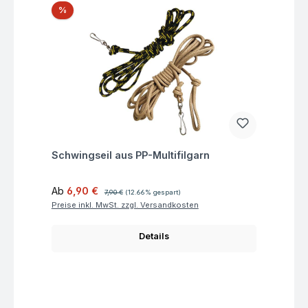
Rabatt
%
Fragen zum Artikel
Schwingseil aus PP-Multifilgarn
Verkaufspreis:
Regulärer Preis:
Ab
6,90 €
7,90 €
(12.66% gespart)
Preise inkl. MwSt. zzgl. Versandkosten
Details