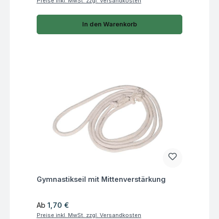
Preise inkl. MwSt. zzgl. Versandkosten
In den Warenkorb
Fragen zum Artikel
Gymnastikseil mit Mittenverstärkung
Regulärer Preis:
Ab
1,70 €
Preise inkl. MwSt. zzgl. Versandkosten