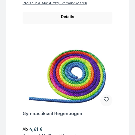
Preise inkl. MwSt. zzgl. Versandkosten
Details
Fragen zum Artikel
Gymnastikseil Regenbogen
Regulärer Preis:
Ab
4,61 €