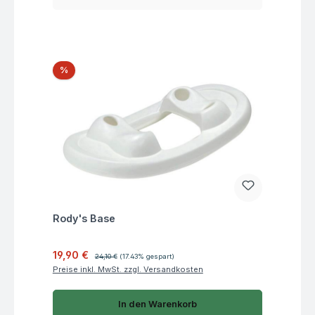
Rabatt
%
Fragen zum Artikel
Rody's Base
Verkaufspreis:
Regulärer Preis:
19,90 €
24,10 €
(17.43% gespart)
Preise inkl. MwSt. zzgl. Versandkosten
In den Warenkorb