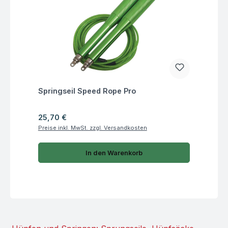
Fragen zum Artikel
Springseil Speed Rope Pro
Regulärer Preis:
25,70 €
Preise inkl. MwSt. zzgl. Versandkosten
In den Warenkorb