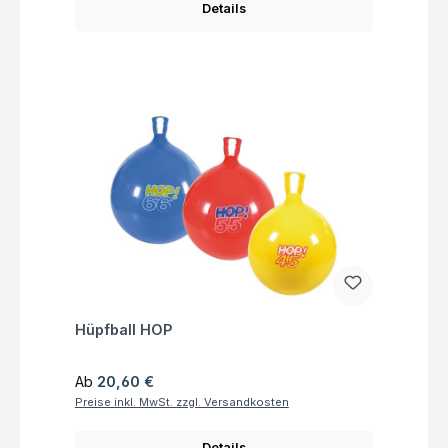
Details
Fragen zum Artikel
Hüpfball HOP
Regulärer Preis:
Ab
20,60 €
Preise inkl. MwSt. zzgl. Versandkosten
Details