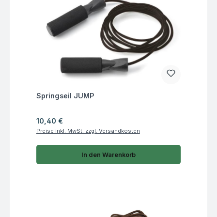
Fragen zum Artikel
Springseil JUMP
Regulärer Preis:
10,40 €
Preise inkl. MwSt. zzgl. Versandkosten
In den Warenkorb