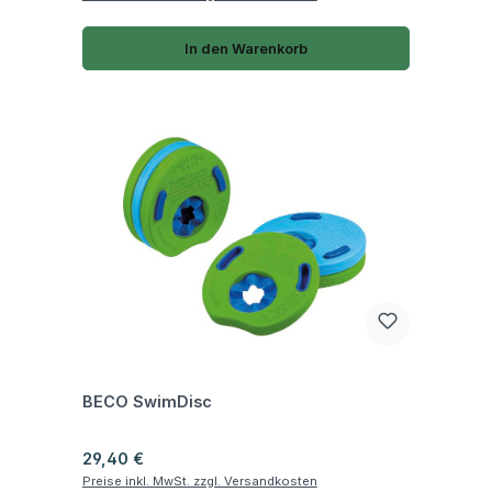
In den Warenkorb
Fragen zum Artikel
BECO SwimDisc
Regulärer Preis:
29,40 €
Preise inkl. MwSt. zzgl. Versandkosten