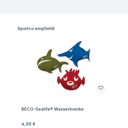
Produktgalerie überspringen
Sportco empfiehlt
Fragen zum Artikel
BECO-Sealife® Wasserbombe
Regulärer Preis:
4,00 €