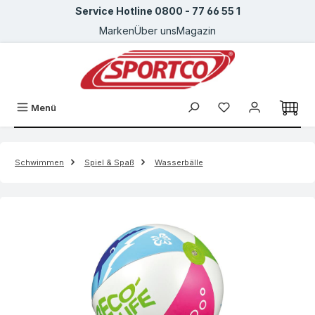
Service Hotline 0800 - 77 66 55 1
Zum Hauptinhalt springen
Marken
Über uns
Magazin
Menü
Schwimmen
Spiel & Spaß
Wasserbälle
Bildergalerie überspringen