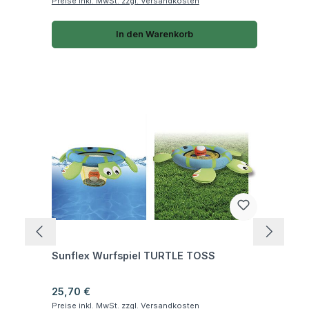
Preise inkl. MwSt. zzgl. Versandkosten
In den Warenkorb
Fragen zum Artikel
Sunflex Wurfspiel TURTLE TOSS
Regulärer Preis:
25,70 €
Preise inkl. MwSt. zzgl. Versandkosten