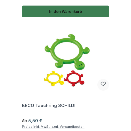
In den Warenkorb
Fragen zum Artikel
BECO Tauchring SCHILDI
Regulärer Preis:
Ab
5,50 €
Preise inkl. MwSt. zzgl. Versandkosten