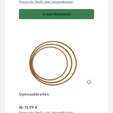
Preise inkl. MwSt. zzgl. Versandkosten
In den Warenkorb
Fragen zum Artikel
Gymnastikreifen
Regulärer Preis:
Ab
13,99 €
Preise inkl. MwSt. zzgl. Versandkosten