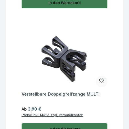
In den Warenkorb
Fragen zum Artikel
Verstellbare Doppelgreifzange MULTI
Regulärer Preis:
Ab
3,90 €
Preise inkl. MwSt. zzgl. Versandkosten
In den Warenkorb