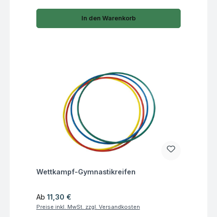
In den Warenkorb
Fragen zum Artikel
Wettkampf-Gymnastikreifen
Regulärer Preis:
Ab
11,30 €
Preise inkl. MwSt. zzgl. Versandkosten