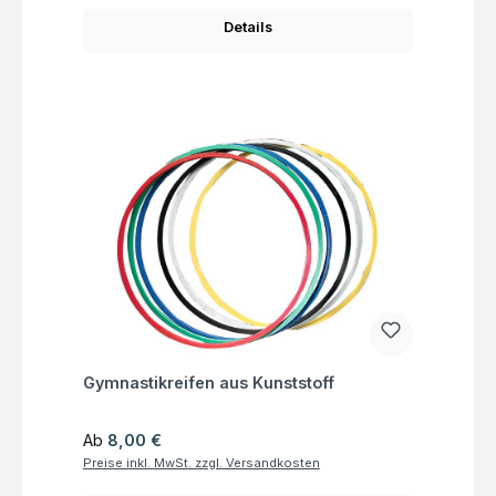
Details
Fragen zum Artikel
Gymnastikreifen aus Kunststoff
Regulärer Preis:
Ab
8,00 €
Preise inkl. MwSt. zzgl. Versandkosten