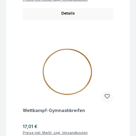
Details
Fragen zum Artikel
Wettkampf-Gymnastikreifen
Regulärer Preis:
17,01 €
Preise inkl. MwSt. zzgl. Versandkosten