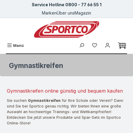
Service Hotline 0800 - 77 66 55 1
Zum Hauptinhalt springen
Marken
Über uns
Magazin
Du hast 0 Produkte
Menü
Gymnastikreifen
Gymnastikreifen online günstig und bequem kaufen
Sie suchen
Gymnastikreifen
für Ihre Schule oder Verein? Dann
sind Sie bei Sportco genau richtig. Wir bieten Ihnen eine große
Auswahl an hochwertige Trainings- und Wettkampfreifen!
Entdecken Sie jetzt unsere Produkte und Spar-Sets im Sportco
Online-Store!