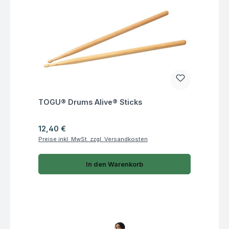
Fragen zum Artikel
TOGU® Drums Alive® Sticks
Regulärer Preis:
12,40 €
Preise inkl. MwSt. zzgl. Versandkosten
In den Warenkorb