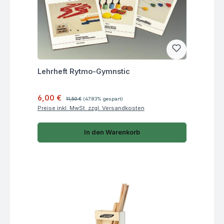
Fragen zum Artikel
Lehrheft Rytmo-Gymnstic
Verkaufspreis:
Regulärer Preis:
6,00 €
11,50 €
(47.83% gespart)
Preise inkl. MwSt. zzgl. Versandkosten
In den Warenkorb