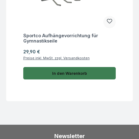
Fragen zum Artikel
Sportco Aufhängevorrichtung für
Gymnastikseile
Regulärer Preis:
29,90 €
Preise inkl. MwSt. zzgl. Versandkosten
In den Warenkorb
Newsletter