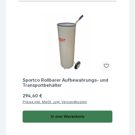
Fragen zum Artikel
Sportco Rollbarer Aufbewahrungs- und
Transportbehälter
Regulärer Preis:
294,60 €
Preise inkl. MwSt. zzgl. Versandkosten
In den Warenkorb