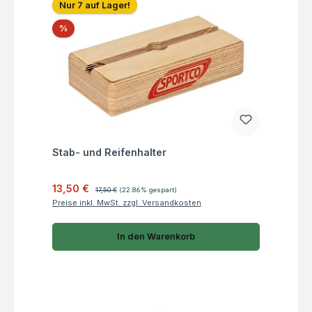
Nur 7 auf Lager!
Rabatt
%
Fragen zum Artikel
Stab- und Reifenhalter
Verkaufspreis:
Regulärer Preis:
13,50 €
17,50 €
(22.86% gespart)
Preise inkl. MwSt. zzgl. Versandkosten
In den Warenkorb