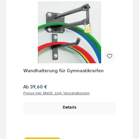
Fragen zum Artikel
Wandhalterung für Gymnastikreifen
Regulärer Preis:
Ab
39,60 €
Preise inkl. MwSt. zzgl. Versandkosten
Details