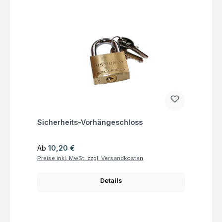
Fragen zum Artikel
Sicherheits-Vorhängeschloss
Regulärer Preis:
Ab
10,20 €
Preise inkl. MwSt. zzgl. Versandkosten
Details