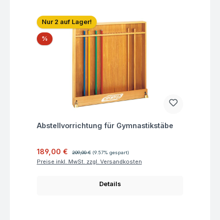
Nur 2 auf Lager!
Rabatt
%
Fragen zum Artikel
Abstellvorrichtung für Gymnastikstäbe
Verkaufspreis:
Regulärer Preis:
189,00 €
209,00 €
(9.57% gespart)
Preise inkl. MwSt. zzgl. Versandkosten
Details