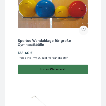
Fragen zum Artikel
Sportco Wandablage für große
Gymnastikbälle
Regulärer Preis:
133,40 €
Preise inkl. MwSt. zzgl. Versandkosten
In den Warenkorb