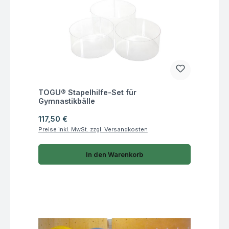
Fragen zum Artikel
TOGU® Stapelhilfe-Set für
Gymnastikbälle
Regulärer Preis:
117,50 €
Preise inkl. MwSt. zzgl. Versandkosten
In den Warenkorb