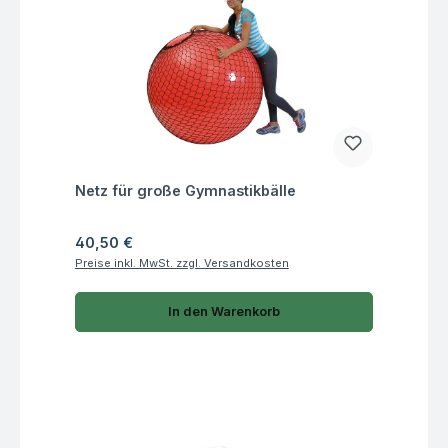
Fragen zum Artikel
Netz für große Gymnastikbälle
Regulärer Preis:
40,50 €
Preise inkl. MwSt. zzgl. Versandkosten
In den Warenkorb