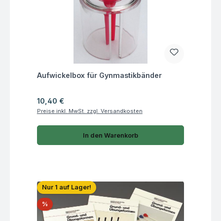
Fragen zum Artikel
Aufwickelbox für Gynmastikbänder
Regulärer Preis:
10,40 €
Preise inkl. MwSt. zzgl. Versandkosten
In den Warenkorb
Nur 1 auf Lager!
Rabatt
%