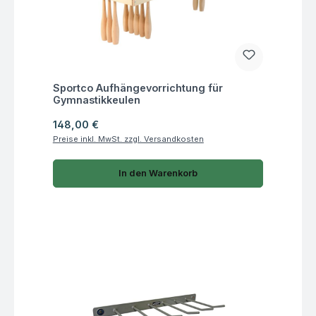
Fragen zum Artikel
Sportco Aufhängevorrichtung für
Gymnastikkeulen
Regulärer Preis:
148,00 €
Preise inkl. MwSt. zzgl. Versandkosten
In den Warenkorb