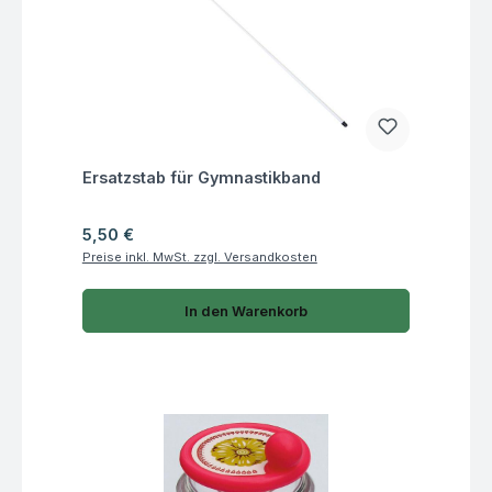
Fragen zum Artikel
Ersatzstab für Gymnastikband
Regulärer Preis:
5,50 €
Preise inkl. MwSt. zzgl. Versandkosten
In den Warenkorb