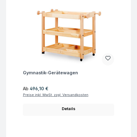
Fragen zum Artikel
Gymnastik-Gerätewagen
Regulärer Preis:
Ab
496,10 €
Preise inkl. MwSt. zzgl. Versandkosten
Details