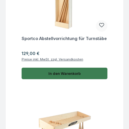
Fragen zum Artikel
Sportco Abstellvorrichtung für Turnstäbe
Regulärer Preis:
129,00 €
Preise inkl. MwSt. zzgl. Versandkosten
In den Warenkorb