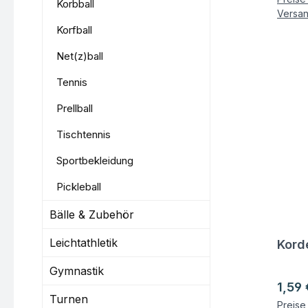
Korbball
Versa
Korfball
Net(z)ball
Tennis
Prellball
Tischtennis
Sportbekleidung
Pickleball
Bälle & Zubehör
Leichtathletik
Korde
Fra
Gymnastik
Regul
1,59 
Turnen
Preise 