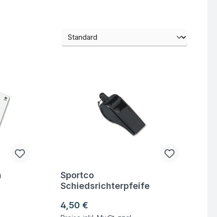
n
Sportco
Fragen zum Artikel
Schiedsrichterpfeife
Regulärer Preis:
4,50 €