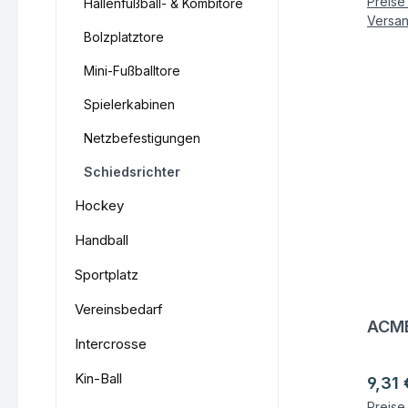
Preise 
Hallenfußball- & Kombitore
Versa
Bolzplatztore
Mini-Fußballtore
Spielerkabinen
Netzbefestigungen
Schiedsrichter
Hockey
Handball
Sportplatz
Vereinsbedarf
ACME
Fra
Intercrosse
Kin-Ball
Regul
9,31 
Preise 