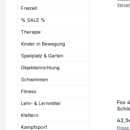
Versa
Freizeit
% SALE %
Therapie
Kinder in Bewegung
Spielplatz & Garten
Objekteinrichtung
Schwimmen
Fitness
Fox 
Fra
Lehr- & Lernmittel
Schi
Klettern
Regul
42,5
Kampfsport
Preise 