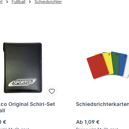
rt
Fußball
Schiedsrichter
co Original Schiri-Set
Schiedsrichterkarte
gen zum Artikel
Fragen zum Artikel
ll
ärer Preis:
Regulärer Preis:
0 €
Ab
1,09 €