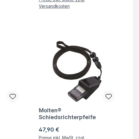
Versandkosten
Molten®
Fragen zum Artikel
Schiedsrichterpfeife
BLAZZA
Regulärer Preis:
47,90 €
Preise inkl. MwSt. zzgl.