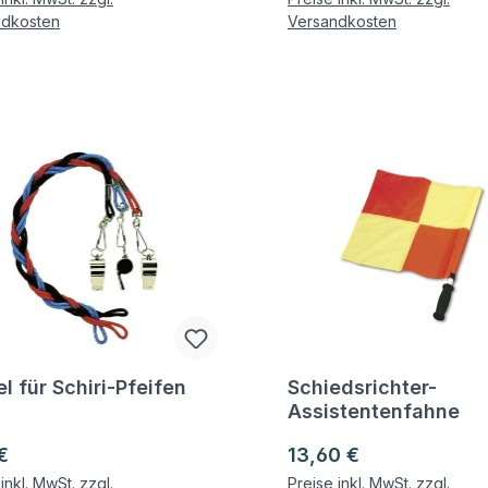
ndkosten
Versandkosten
l für Schiri-Pfeifen
Schiedsrichter-
gen zum Artikel
Fragen zum Artikel
Assistentenfahne
ärer Preis:
Regulärer Preis:
€
13,60 €
inkl. MwSt. zzgl.
Preise inkl. MwSt. zzgl.