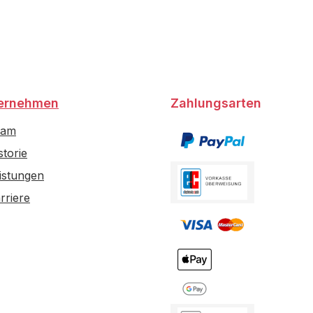
ernehmen
Zahlungsarten
eam
storie
istungen
rriere