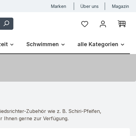
Marken
Über uns
Magazin
Du hast 0 Produkte auf
zeit
Schwimmen
alle Kategorien
iedsrichter-Zubehör wie z. B. Schiri-Pfeifen,
ir Ihnen gerne zur Verfügung.