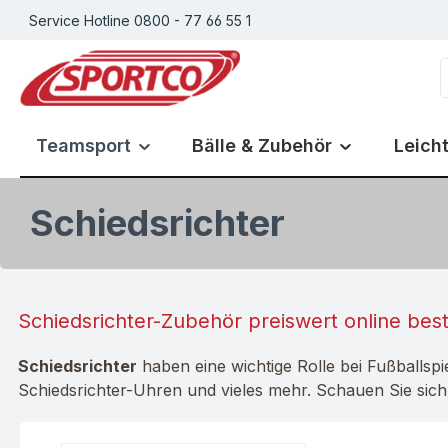
Service Hotline 0800 - 77 66 55 1
m Hauptinhalt springen
Zur Suche springen
Zur Hauptnavigation springen
Teamsport
Bälle & Zubehör
Leicht
Schiedsrichter
Schiedsrichter-Zubehör preiswert online best
Schiedsrichter
haben eine wichtige Rolle bei Fußballspie
Schiedsrichter-Uhren und vieles mehr. Schauen Sie sic