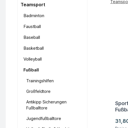
Teamspo
Teamsport
Badminton
Faustball
Baseball
Basketball
Volleyball
Fußball
Trainingshilfen
Großfeldtore
Antikipp Sicherungen
Sport
Fra
Fußballtore
Fußba
Jugendfußballtore
Regul
31,8