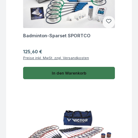
Fragen zum Artikel
Badminton-Sparset SPORTCO
Regulärer Preis:
125,60 €
Preise inkl. MwSt. zzgl. Versandkosten
In den Warenkorb