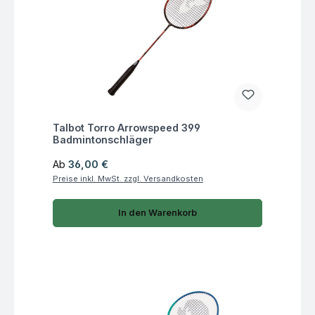
Fragen zum Artikel
Talbot Torro Arrowspeed 399
Badmintonschläger
Regulärer Preis:
Ab
36,00 €
Preise inkl. MwSt. zzgl. Versandkosten
In den Warenkorb