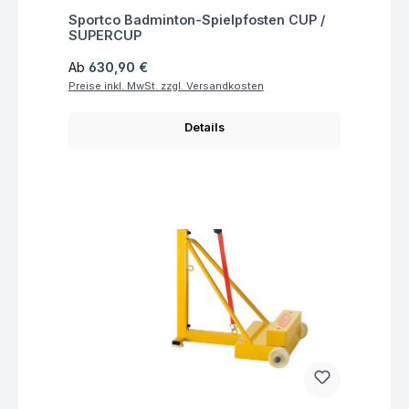
Fragen zum Artikel
Sportco Badminton-Spielpfosten CUP /
SUPERCUP
Regulärer Preis:
Ab
630,90 €
Preise inkl. MwSt. zzgl. Versandkosten
Details