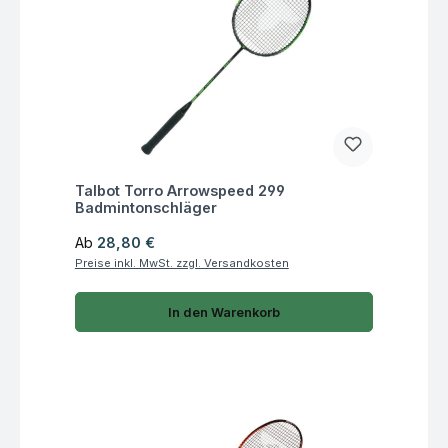
Fragen zum Artikel
Talbot Torro Arrowspeed 299
Badmintonschläger
Regulärer Preis:
Ab
28,80 €
Preise inkl. MwSt. zzgl. Versandkosten
In den Warenkorb