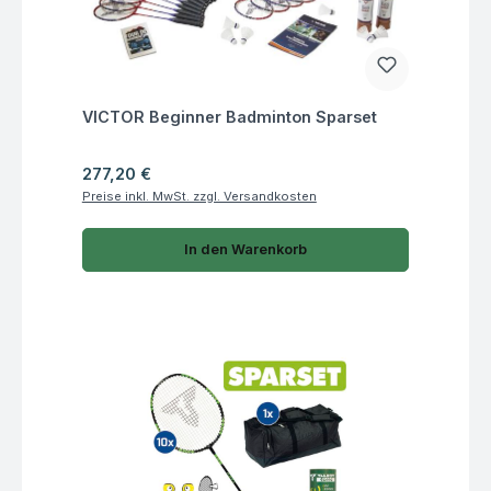
Fragen zum Artikel
VICTOR Beginner Badminton Sparset
Regulärer Preis:
277,20 €
Preise inkl. MwSt. zzgl. Versandkosten
In den Warenkorb