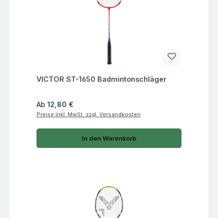
Fragen zum Artikel
VICTOR ST-1650 Badmintonschläger
Regulärer Preis:
Ab
12,80 €
Preise inkl. MwSt. zzgl. Versandkosten
In den Warenkorb