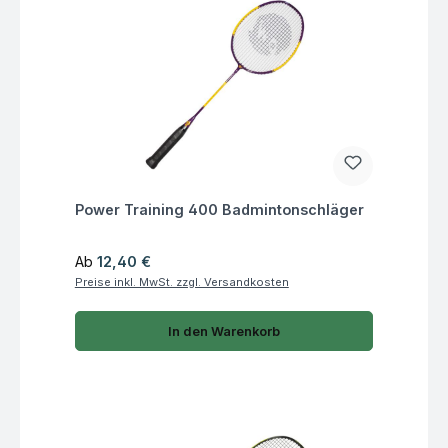
Fragen zum Artikel
Power Training 400 Badmintonschläger
Regulärer Preis:
Ab
12,40 €
Preise inkl. MwSt. zzgl. Versandkosten
In den Warenkorb