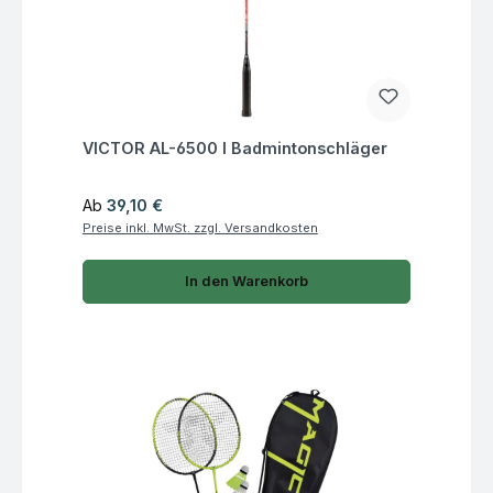
Fragen zum Artikel
VICTOR AL-6500 I Badmintonschläger
Regulärer Preis:
Ab
39,10 €
Preise inkl. MwSt. zzgl. Versandkosten
In den Warenkorb