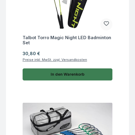
Fragen zum Artikel
Talbot Torro Magic Night LED Badminton
Set
Regulärer Preis:
30,80 €
Preise inkl. MwSt. zzgl. Versandkosten
In den Warenkorb