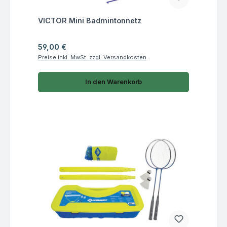
Fragen zum Artikel
VICTOR Mini Badmintonnetz
Regulärer Preis:
59,00 €
Preise inkl. MwSt. zzgl. Versandkosten
In den Warenkorb