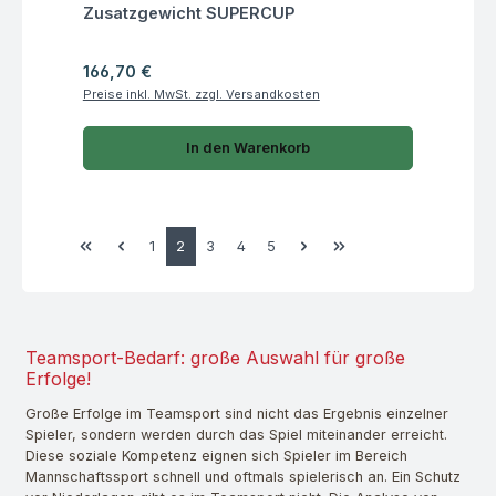
Fragen zum Artikel
Zusatzgewicht SUPERCUP
Regulärer Preis:
166,70 €
Preise inkl. MwSt. zzgl. Versandkosten
In den Warenkorb
Seite
Seite
Seite
Seite
Seite
1
2
3
4
5
Teamsport-Bedarf: große Auswahl für große
Erfolge!
Große Erfolge im Teamsport sind nicht das Ergebnis einzelner
Spieler, sondern werden durch das Spiel miteinander erreicht.
Diese soziale Kompetenz eignen sich Spieler im Bereich
Mannschaftssport schnell und oftmals spielerisch an. Ein Schutz