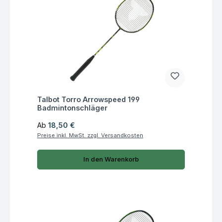
Fragen zum Artikel
Talbot Torro Arrowspeed 199
Badmintonschläger
Regulärer Preis:
Ab
18,50 €
Preise inkl. MwSt. zzgl. Versandkosten
In den Warenkorb