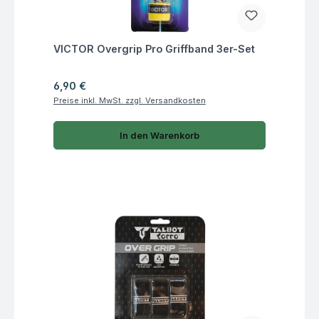
Fragen zum Artikel
VICTOR Overgrip Pro Griffband 3er-Set
Regulärer Preis:
6,90 €
Preise inkl. MwSt. zzgl. Versandkosten
In den Warenkorb