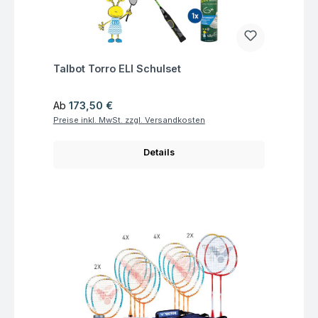
Fragen zum Artikel
Talbot Torro ELI Schulset
Regulärer Preis:
Ab
173,50 €
Preise inkl. MwSt. zzgl. Versandkosten
Details