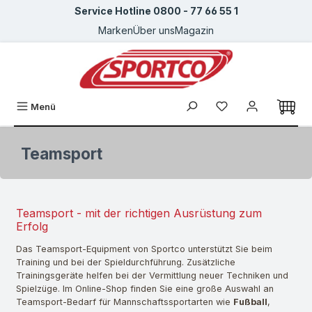
Service Hotline 0800 - 77 66 55 1
Zum Hauptinhalt springen
Marken
Über uns
Magazin
Du hast 0 Produkte
Menü
Teamsport
Teamsport - mit der richtigen Ausrüstung zum
Erfolg
Das Teamsport-Equipment von Sportco unterstützt Sie beim
Training und bei der Spieldurchführung. Zusätzliche
Trainingsgeräte helfen bei der Vermittlung neuer Techniken und
Spielzüge. Im Online-Shop finden Sie eine große Auswahl an
Teamsport-Bedarf für Mannschaftssportarten wie
Fußball
,