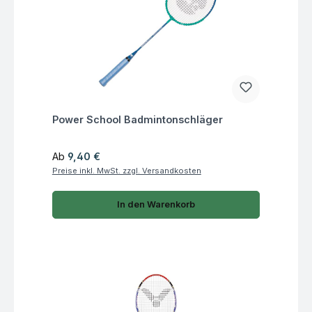
Fragen zum Artikel
Power School Badmintonschläger
Regulärer Preis:
Ab
9,40 €
Preise inkl. MwSt. zzgl. Versandkosten
In den Warenkorb