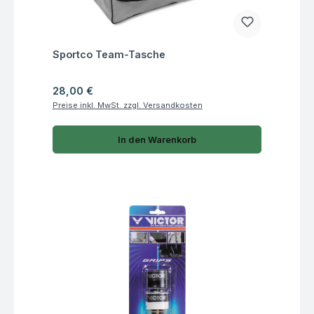
Fragen zum Artikel
Sportco Team-Tasche
Regulärer Preis:
28,00 €
Preise inkl. MwSt. zzgl. Versandkosten
In den Warenkorb