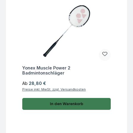
Fragen zum Artikel
Yonex Muscle Power 2
Badmintonschläger
Regulärer Preis:
Ab
28,80 €
Preise inkl. MwSt. zzgl. Versandkosten
In den Warenkorb