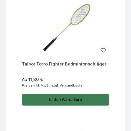
Fragen zum Artikel
Talbot Torro Fighter Badmintonschläger
Regulärer Preis:
Ab
11,30 €
Preise inkl. MwSt. zzgl. Versandkosten
In den Warenkorb