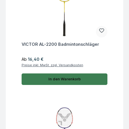
Fragen zum Artikel
VICTOR AL-2200 Badmintonschläger
Regulärer Preis:
Ab
16,40 €
Preise inkl. MwSt. zzgl. Versandkosten
In den Warenkorb