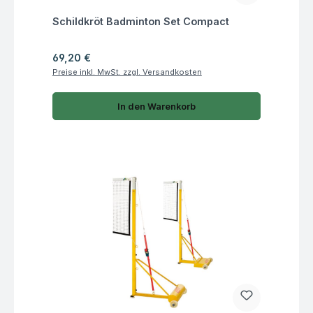
Fragen zum Artikel
Schildkröt Badminton Set Compact
Regulärer Preis:
69,20 €
Preise inkl. MwSt. zzgl. Versandkosten
In den Warenkorb