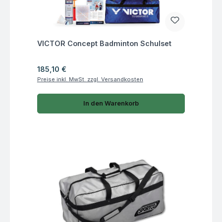
Fragen zum Artikel
VICTOR Concept Badminton Schulset
Regulärer Preis:
185,10 €
Preise inkl. MwSt. zzgl. Versandkosten
In den Warenkorb