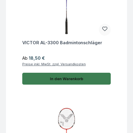
Fragen zum Artikel
VICTOR AL-3300 Badmintonschläger
Regulärer Preis:
Ab
18,50 €
Preise inkl. MwSt. zzgl. Versandkosten
In den Warenkorb