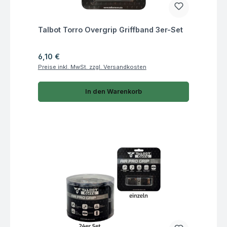
Fragen zum Artikel
Talbot Torro Overgrip Griffband 3er-Set
Regulärer Preis:
6,10 €
Preise inkl. MwSt. zzgl. Versandkosten
In den Warenkorb