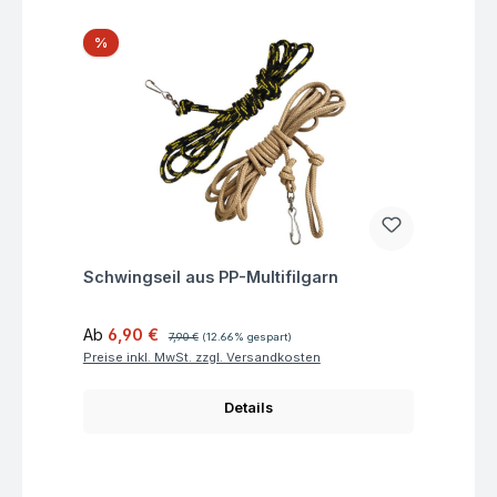
Rabatt
%
Fragen zum Artikel
Schwingseil aus PP-Multifilgarn
Verkaufspreis:
Regulärer Preis:
Ab
6,90 €
7,90 €
(12.66% gespart)
Preise inkl. MwSt. zzgl. Versandkosten
Details