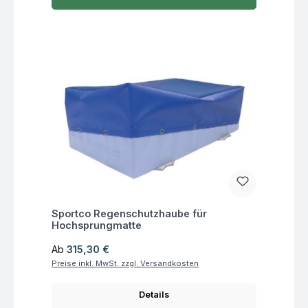
Fragen zum Artikel
Sportco Regenschutzhaube für
Hochsprungmatte
Regulärer Preis:
Ab
315,30 €
Preise inkl. MwSt. zzgl. Versandkosten
Details