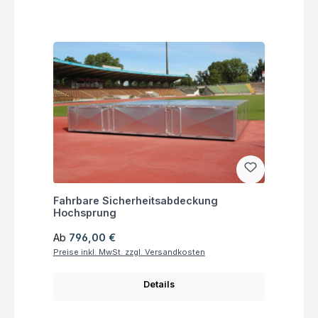
Fragen zum Artikel
Fahrbare Sicherheitsabdeckung
Hochsprung
Regulärer Preis:
Ab
796,00 €
Preise inkl. MwSt. zzgl. Versandkosten
Details