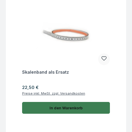
Fragen zum Artikel
Skalenband als Ersatz
Regulärer Preis:
22,50 €
Preise inkl. MwSt. zzgl. Versandkosten
In den Warenkorb