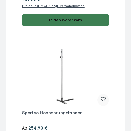
Preise inkl. MwSt. zzgl. Versandkosten
In den Warenkorb
Fragen zum Artikel
Sportco Hochsprungständer
Regulärer Preis:
Ab
254,90 €