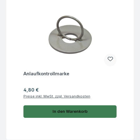
Fragen zum Artikel
Anlaufkontrollmarke
Regulärer Preis:
4,80 €
Preise inkl. MwSt. zzgl. Versandkosten
In den Warenkorb