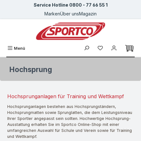
Service Hotline 0800 - 77 66 55 1
Zum Hauptinhalt springen
Marken
Über uns
Magazin
Du hast 0 Produkte
Menü
Hochsprung
Hochsprunganlagen für Training und Wettkampf
Hochsprunganlagen bestehen aus Hochsprungständern,
Hochsprungmatten sowie Sprunglatten, die dem Leistungsniveau
Ihrer Sportler angepasst sein sollten. Hochwertige Hochsprung-
Ausstattung erhalten Sie im Sportco Online-Shop mit einer
umfangreichen Auswahl für Schule und Verein sowie für Training
und Wettkampf.