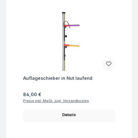
Fragen zum Artikel
Auflageschieber in Nut laufend
Regulärer Preis:
84,00 €
Preise inkl. MwSt. zzgl. Versandkosten
Details