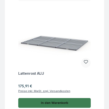
Fragen zum Artikel
Lattenrost ALU
Regulärer Preis:
175,91 €
Preise inkl. MwSt. zzgl. Versandkosten
In den Warenkorb