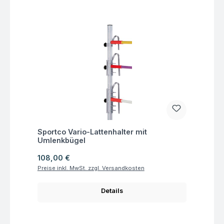
Fragen zum Artikel
Sportco Vario-Lattenhalter mit
Umlenkbügel
Regulärer Preis:
108,00 €
Preise inkl. MwSt. zzgl. Versandkosten
Details