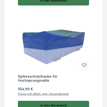
In den Warenkorb
Fragen zum Artikel
Spikesschutzhaube für
Hochsprungmatte
Regulärer Preis:
104,90 €
Preise inkl. MwSt. zzgl. Versandkosten
In den Warenkorb