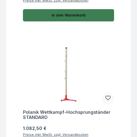
Preise inkl. MwSt. zzgl. Versandkosten
In den Warenkorb
Fragen zum Artikel
Polanik Wettkampf-Hochsprungständer
STANDARD
Regulärer Preis:
1.082,50 €
Preise inkl. MwSt. zzgl. Versandkosten