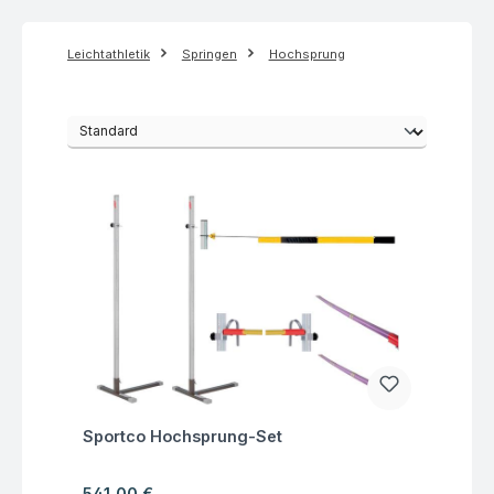
Leichtathletik
Springen
Hochsprung
Fragen zum Artikel
Sportco Hochsprung-Set
Regulärer Preis:
541,00 €