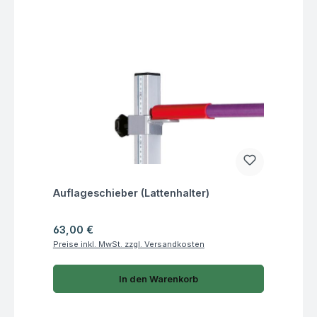
Fragen zum Artikel
Auflageschieber (Lattenhalter)
Regulärer Preis:
63,00 €
Preise inkl. MwSt. zzgl. Versandkosten
In den Warenkorb