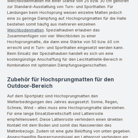
Weichbodenmatten mit einer Stärke von 25 bzw. 30 cm gehören
zur Standard-Ausstattung von Turn- und Sporthallen. Für
Landungen beim Hochsprung weisen einzelne Matten jedoch
eine zu geringe Dämpfung auf. Hochsprungmatten für die Halle
bestehen somit häufig aus mehreren einzelnen
Weichbodenmatten
. Spezialhauben erlauben das
Zusammenfügen von vier Weichböden zu einer
Hochsprungmatte, die dann eine Stärke von 50 bzw. 60 cm
erreicht und in Turn- und Sporthallen eingesetzt werden kann.
Beim Einsatz der Spezialhauben handelt es sich um eine
kostengünstige Anschaffung für den Leichtathletik-Bereich in
Kombination mit optimalen Dämpfungseigenschaften.
Zubehör für Hochsprungmatten für den
Outdoor-Bereich
Auf dem Sportplatz sind Hochsprungmatten den
Wetterbedingungen des Jahres ausgesetzt. Sonne, Regen,
Schnee, Wind – alles muss eine Hochsprungmatte überstehen.
Für eine lange Einsatzbereitschaft sind Lattenroste
empfehlenswert. Diese Lattenroste verhindern einen direkten
Kontakt mit dem Boden und somit das Nasswerden des
Mattenbezugs. Zudem ist eine gute Belüftung von unten gegeben.
Angeschweißte Begrenzungsbügel am Lattenrost verhindern ein