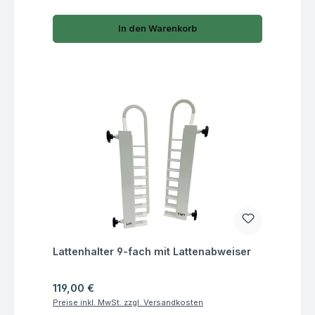
In den Warenkorb
Fragen zum Artikel
Lattenhalter 9-fach mit Lattenabweiser
Regulärer Preis:
119,00 €
Preise inkl. MwSt. zzgl. Versandkosten