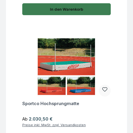
In den Warenkorb
Fragen zum Artikel
Sportco Hochsprungmatte
Regulärer Preis:
Ab
2.030,50 €
Preise inkl. MwSt. zzgl. Versandkosten