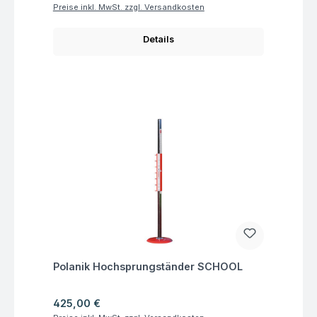
Preise inkl. MwSt. zzgl. Versandkosten
Details
Fragen zum Artikel
Polanik Hochsprungständer SCHOOL
Regulärer Preis:
425,00 €