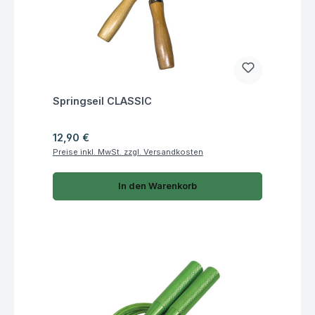
Fragen zum Artikel
Springseil CLASSIC
Regulärer Preis:
12,90 €
Preise inkl. MwSt. zzgl. Versandkosten
In den Warenkorb