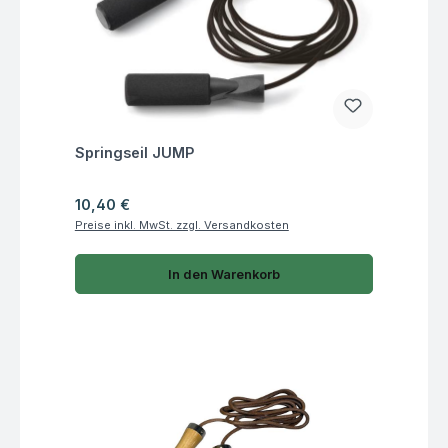
Fragen zum Artikel
Springseil JUMP
Regulärer Preis:
10,40 €
Preise inkl. MwSt. zzgl. Versandkosten
In den Warenkorb