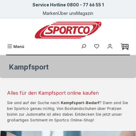
Service Hotline 0800 - 77 66 55 1
Zum Hauptinhalt springen
Marken
Über uns
Magazin
Du hast 0 Produkte
Menü
Kampfsport
Alles für den Kampfsport online kaufen
Sie sind auf der Suche nach
Kampfsport-Bedarf
? Dann sind Sie
bei Sportco genau richtig. Von Boxhandschuhen über Pratzen
bishin zur Judomatte ist alles dabei. Entdecken Sie jetzt unser
großartiges Sortiment im Sportco Online-Shop!