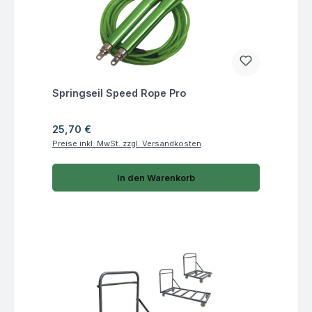
Fragen zum Artikel
Springseil Speed Rope Pro
Regulärer Preis:
25,70 €
Preise inkl. MwSt. zzgl. Versandkosten
In den Warenkorb