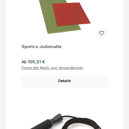
Fragen zum Artikel
Sportco Judomatte
Regulärer Preis:
Ab
105,51 €
Preise inkl. MwSt. zzgl. Versandkosten
Details