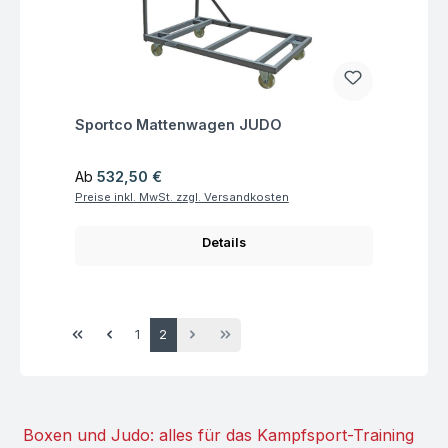
Fragen zum Artikel
Sportco Mattenwagen JUDO
Regulärer Preis:
Ab
532,50 €
Preise inkl. MwSt. zzgl. Versandkosten
Details
Seite
Seite
1
2
Boxen und Judo: alles für das Kampfsport-Training