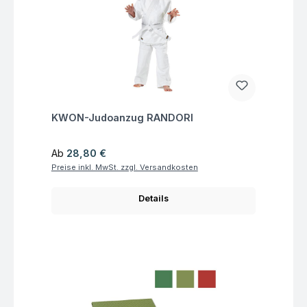
Fragen zum Artikel
KWON-Judoanzug RANDORI
Regulärer Preis:
Ab
28,80 €
Preise inkl. MwSt. zzgl. Versandkosten
Details