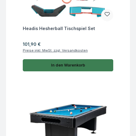
Fragen zum Artikel
Headis Hesherball Tischspiel Set
Regulärer Preis:
101,90 €
Preise inkl. MwSt. zzgl. Versandkosten
In den Warenkorb