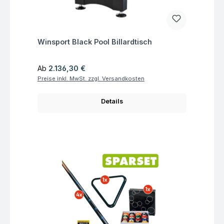
Fragen zum Artikel
Winsport Black Pool Billardtisch
Regulärer Preis:
Ab
2.136,30 €
Preise inkl. MwSt. zzgl. Versandkosten
Details