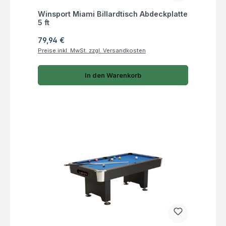
Fragen zum Artikel
Winsport Miami Billardtisch Abdeckplatte
5 ft
Regulärer Preis:
79,94 €
Preise inkl. MwSt. zzgl. Versandkosten
In den Warenkorb