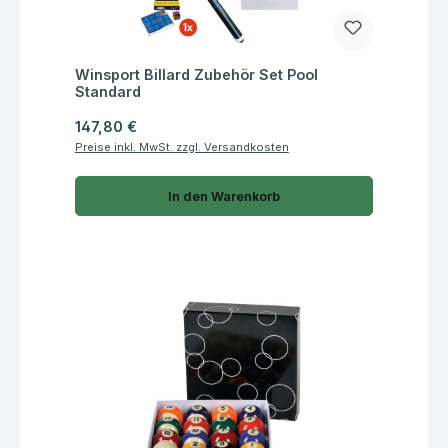
Fragen zum Artikel
Winsport Billard Zubehör Set Pool
Standard
Regulärer Preis:
147,80 €
Preise inkl. MwSt. zzgl. Versandkosten
In den Warenkorb