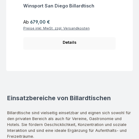
Fragen zum Artikel
Winsport San Diego Billardtisch
Regulärer Preis:
Ab
679,00 €
Preise inkl. MwSt. zzgl. Versandkosten
Details
Einsatzbereiche von Billardtischen
Billardtische sind vielseitig einsetzbar und eignen sich sowohl für
den privaten Bereich als auch für Vereine, Gastronomie und
Hotels. Sie fördern Geschicklichkeit, Konzentration und soziale
Interaktion und sind eine ideale Ergänzung für Aufenthalts- und
Freizeiträume.