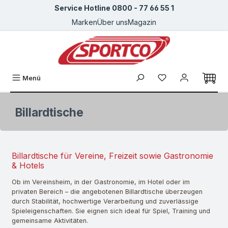
Service Hotline 0800 - 77 66 55 1
Zum Hauptinhalt springen
Marken
Über uns
Magazin
Du hast 0 Produkte
Menü
Billardtische
Billardtische für Vereine, Freizeit sowie Gastronomie
& Hotels
Ob im Vereinsheim, in der Gastronomie, im Hotel oder im
privaten Bereich – die angebotenen Billardtische überzeugen
durch Stabilität, hochwertige Verarbeitung und zuverlässige
Spieleigenschaften. Sie eignen sich ideal für Spiel, Training und
gemeinsame Aktivitäten.