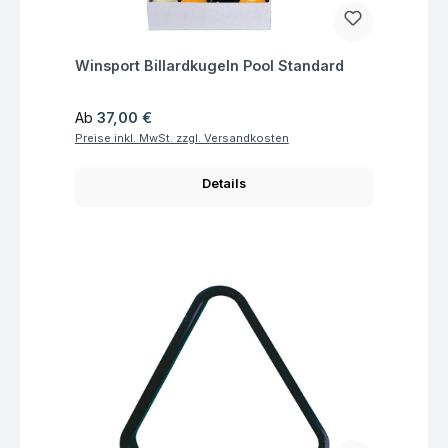
Fragen zum Artikel
Winsport Billardkugeln Pool Standard
Regulärer Preis:
Ab
37,00 €
Preise inkl. MwSt. zzgl. Versandkosten
Details