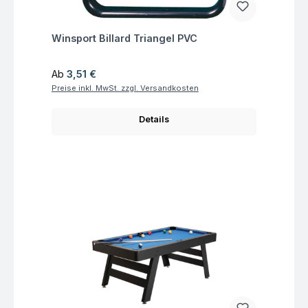
Fragen zum Artikel
Winsport Billard Triangel PVC
Regulärer Preis:
Ab
3,51 €
Preise inkl. MwSt. zzgl. Versandkosten
Details