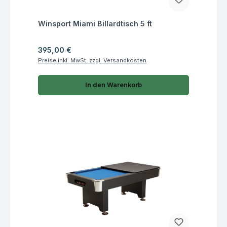
Fragen zum Artikel
Winsport Miami Billardtisch 5 ft
Regulärer Preis:
395,00 €
Preise inkl. MwSt. zzgl. Versandkosten
In den Warenkorb