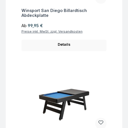
Fragen zum Artikel
Winsport San Diego Billardtisch
Abdeckplatte
Regulärer Preis:
Ab
99,95 €
Preise inkl. MwSt. zzgl. Versandkosten
Details