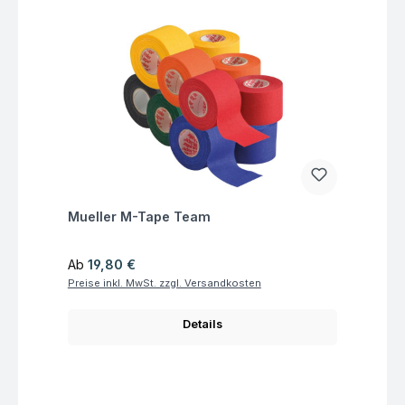
Fragen zum Artikel
Mueller M-Tape Team
Regulärer Preis:
Ab
19,80 €
Preise inkl. MwSt. zzgl. Versandkosten
Details