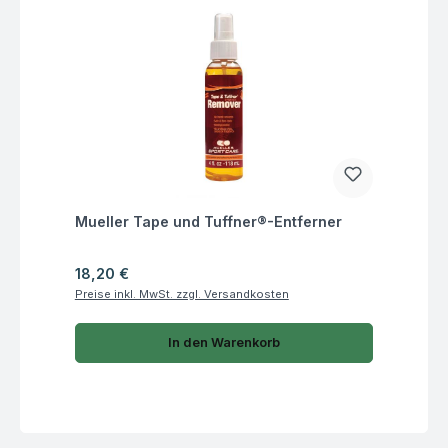
Fragen zum Artikel
Mueller Tape und Tuffner®-Entferner
Regulärer Preis:
18,20 €
Preise inkl. MwSt. zzgl. Versandkosten
In den Warenkorb