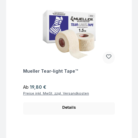
Fragen zum Artikel
Mueller Tear-light Tape™
Regulärer Preis:
Ab
19,80 €
Preise inkl. MwSt. zzgl. Versandkosten
Details