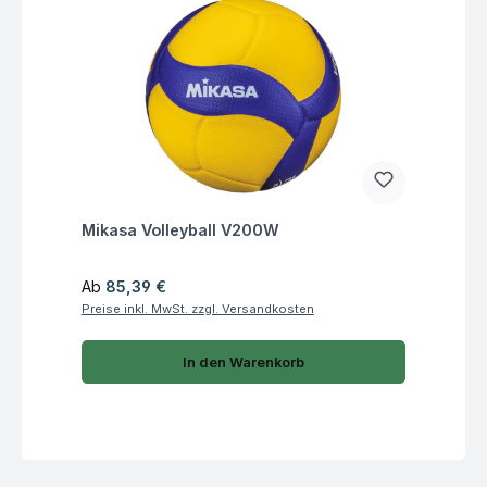
Fragen zum Artikel
Mikasa Volleyball V200W
Regulärer Preis:
Ab
85,39 €
Preise inkl. MwSt. zzgl. Versandkosten
In den Warenkorb