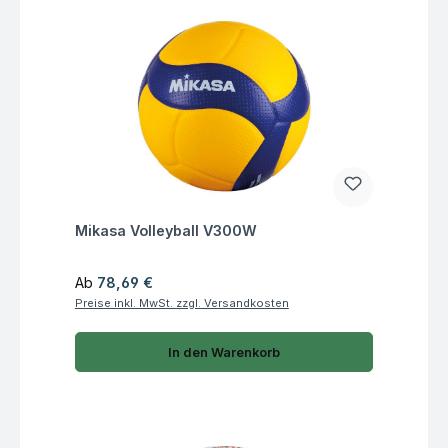
Fragen zum Artikel
Mikasa Volleyball V300W
Regulärer Preis:
Ab
78,69 €
Preise inkl. MwSt. zzgl. Versandkosten
In den Warenkorb