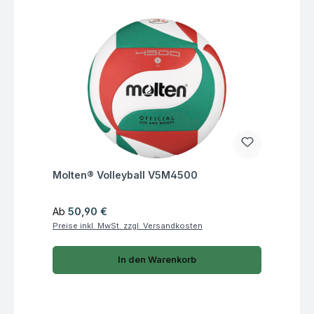
Fragen zum Artikel
Molten® Volleyball V5M4500
Regulärer Preis:
Ab
50,90 €
Preise inkl. MwSt. zzgl. Versandkosten
In den Warenkorb