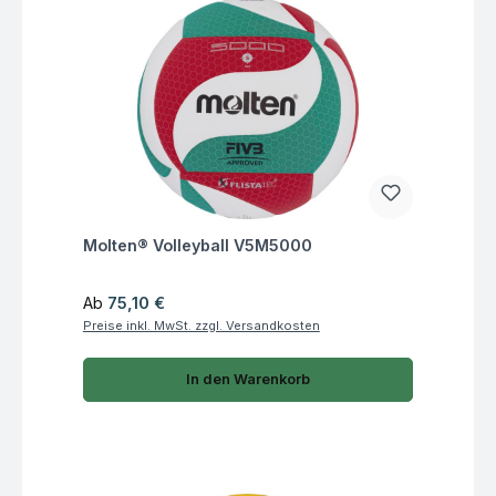
Fragen zum Artikel
Molten® Volleyball V5M5000
Regulärer Preis:
Ab
75,10 €
Preise inkl. MwSt. zzgl. Versandkosten
In den Warenkorb