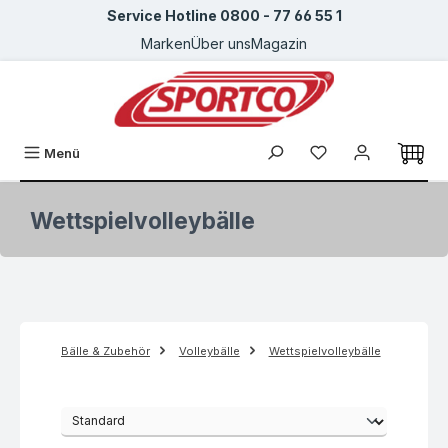
Service Hotline 0800 - 77 66 55 1
Zum Hauptinhalt springen
Marken
Über uns
Magazin
Du hast 0 Produkte
Menü
Wettspielvolleybälle
Bälle & Zubehör
Volleybälle
Wettspielvolleybälle