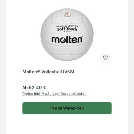
Fragen zum Artikel
Molten® Volleyball IV58L
Regulärer Preis:
Ab
52,40 €
Preise inkl. MwSt. zzgl. Versandkosten
In den Warenkorb