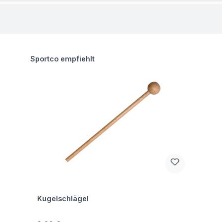
Produktgalerie überspringen
Sportco empfiehlt
Fragen zum Artikel
Kugelschlägel