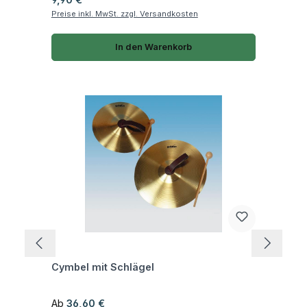
Preise inkl. MwSt. zzgl. Versandkosten
In den Warenkorb
Fragen zum Artikel
Cymbel mit Schlägel
Regulärer Preis:
Ab
36,60 €