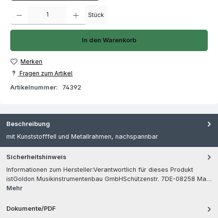
Produkt Anzahl: Gib den gewünschten Wert ein oder benutze die Schaltfläch
Stück
In den Warenkorb
Merken
Fragen zum Artikel
Artikelnummer:
74392
Beschreibung
mit Kunststofffell und Metallrahmen, nachspannbar
Sicherheitshinweis
Informationen zum Hersteller:Verantwortlich für dieses Produkt
istGoldon Musikinstrumentenbau GmbHSchützenstr. 7DE-08258 Ma…
Mehr
Dokumente/PDF