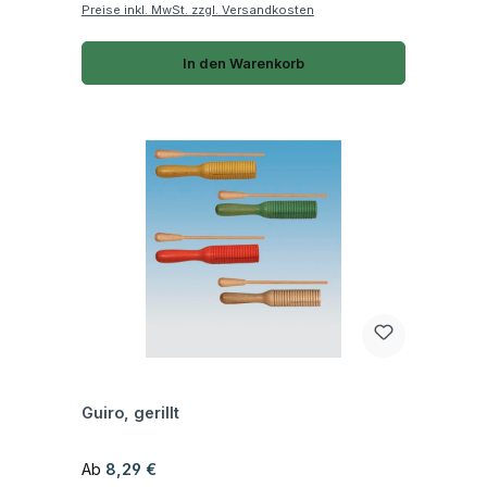
Preise inkl. MwSt. zzgl. Versandkosten
In den Warenkorb
Fragen zum Artikel
Guiro, gerillt
Regulärer Preis:
Ab
8,29 €