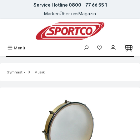
Service Hotline 0800 - 77 66 55 1
Zum Hauptinhalt springen
Marken
Über uns
Magazin
Menü
Gymnastik
Musik
Bildergalerie überspringen