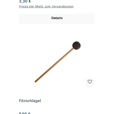
Regulärer Preis:
3,30 €
Preise inkl. MwSt. zzgl. Versandkosten
Details
Fragen zum Artikel
Filzschlägel
Regulärer Preis:
9,90 €