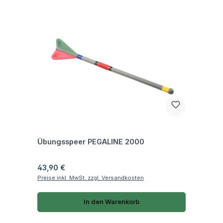
Fragen zum Artikel
Übungsspeer PEGALINE 2000
Regulärer Preis:
43,90 €
Preise inkl. MwSt. zzgl. Versandkosten
In den Warenkorb