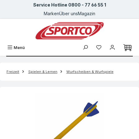
Service Hotline 0800 - 77 66 55 1
Zum Hauptinhalt springen
Marken
Über uns
Magazin
Menü
Freizeit
Spielen & Lernen
Wurfscheiben & Wurfspiele
Bildergalerie überspringen