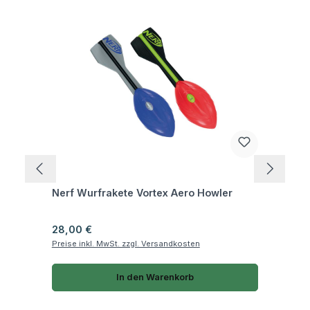
Fragen zum Artikel
Nerf Wurfrakete Vortex Aero Howler
Regulärer Preis:
28,00 €
Preise inkl. MwSt. zzgl. Versandkosten
In den Warenkorb