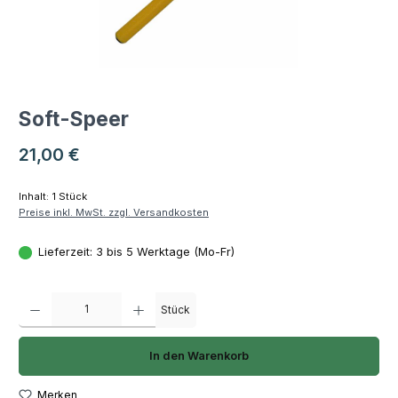
Soft-Speer
Regulärer Preis:
21,00 €
Inhalt:
1 Stück
Preise inkl. MwSt. zzgl. Versandkosten
Lieferzeit: 3 bis 5 Werktage (Mo-Fr)
Produkt Anzahl: Gib den gewünschten Wert ein oder benutze die Schaltfläch
Stück
In den Warenkorb
Merken