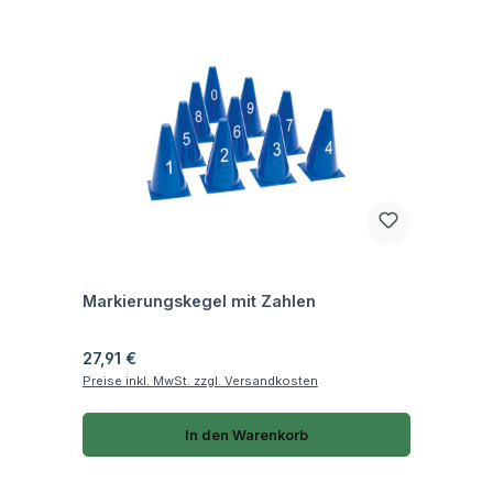
Fragen zum Artikel
Markierungskegel mit Zahlen
Regulärer Preis:
27,91 €
Preise inkl. MwSt. zzgl. Versandkosten
In den Warenkorb