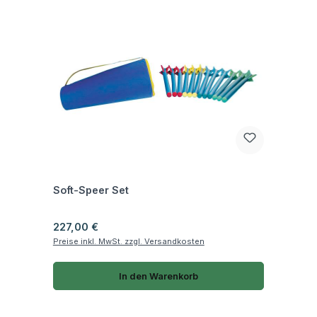
Fragen zum Artikel
Soft-Speer Set
Regulärer Preis:
227,00 €
Preise inkl. MwSt. zzgl. Versandkosten
In den Warenkorb