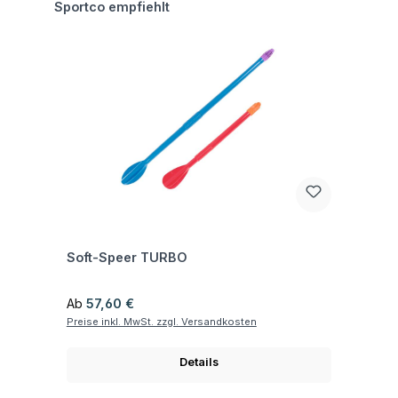
Produktgalerie überspringen
Sportco empfiehlt
Fragen zum Artikel
Soft-Speer TURBO
Regulärer Preis:
Ab
57,60 €
Preise inkl. MwSt. zzgl. Versandkosten
Details