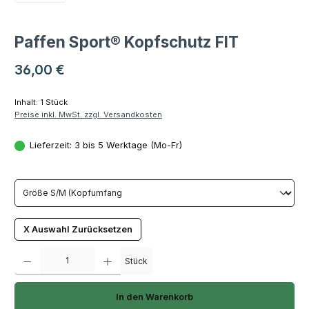
Paffen Sport® Kopfschutz FIT
Regulärer Preis:
36,00 €
Inhalt:
1 Stück
Preise inkl. MwSt. zzgl. Versandkosten
Lieferzeit: 3 bis 5 Werktage (Mo-Fr)
X Auswahl Zurücksetzen
Produkt Anzahl: Gib den gewünschten Wert ein oder benutze die Schaltfläch
Stück
In den Warenkorb