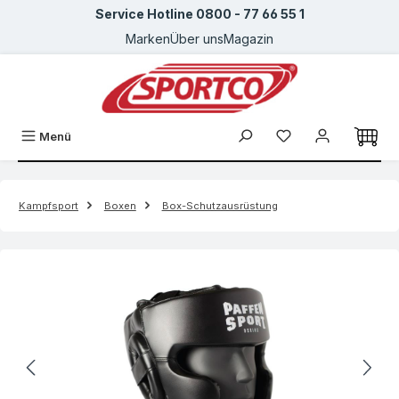
Service Hotline 0800 - 77 66 55 1
Zum Hauptinhalt springen
Marken
Über uns
Magazin
Menü
Kampfsport
Boxen
Box-Schutzausrüstung
Bildergalerie überspringen