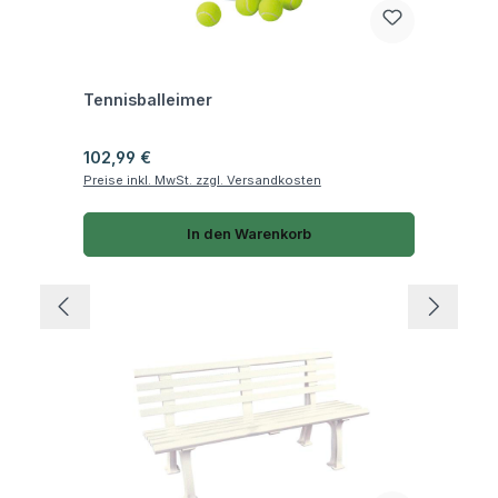
Fragen zum Artikel
Tennisballeimer
Regulärer Preis:
102,99 €
Preise inkl. MwSt. zzgl. Versandkosten
In den Warenkorb