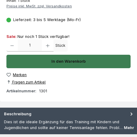
Inhalt:
1 Stück
Preise inkl. MwSt. zzgl. Versandkosten
Lieferzeit: 3 bis 5 Werktage (Mo-Fr)
Sale:
Nur noch 1 Stück verfügbar!
Produkt Anzahl: Gib den gewünschten Wert ein oder benutze die Schaltfläch
Stück
In den Warenkorb
Merken
Fragen zum Artikel
Artikelnummer:
1301
Beschreibung
Dies ist die ideale Ergänzung für das Training mit Kindern und
Jugendlichen und sollte auf keiner Tennisanlage fehlen. Probl…
Mehr