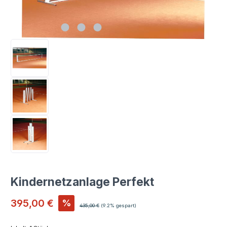
Kindernetzanlage Perfekt
Verkaufspreis:
395,00 €
%
Regulärer Preis:
435,00 €
(9.2% gespart)