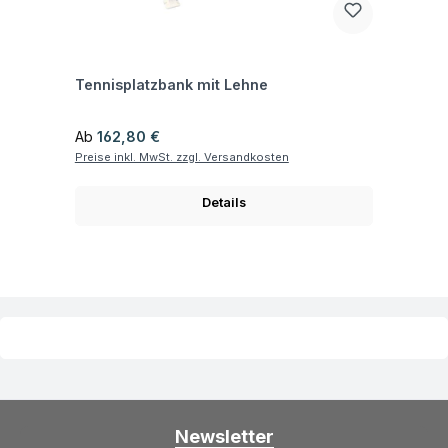
Fragen zum Artikel
Tennisplatzbank mit Lehne
Regulärer Preis:
Ab
162,80 €
Preise inkl. MwSt. zzgl. Versandkosten
Details
Newsletter