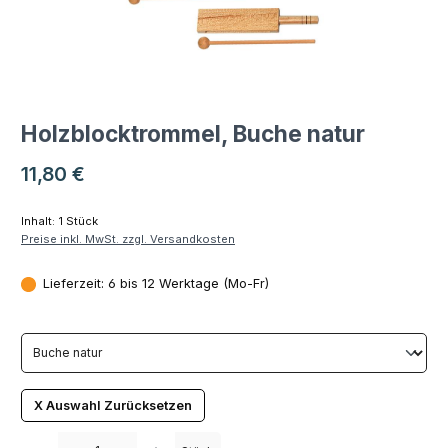
Holzblocktrommel, Buche natur
Regulärer Preis:
11,80 €
Inhalt:
1 Stück
Preise inkl. MwSt. zzgl. Versandkosten
Lieferzeit: 6 bis 12 Werktage (Mo-Fr)
X Auswahl Zurücksetzen
Produkt Anzahl: Gib den gewünschten Wert ein oder benutze die Schaltfläch