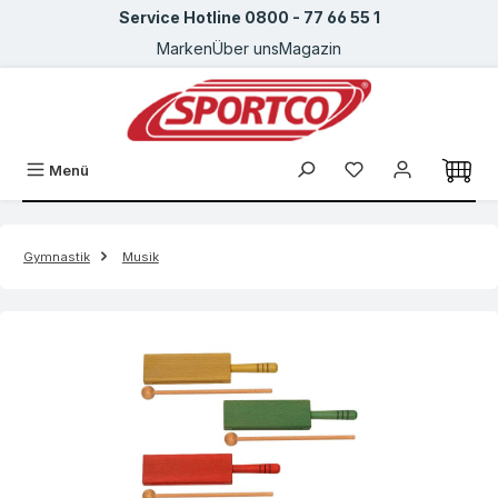
Service Hotline 0800 - 77 66 55 1
Zum Hauptinhalt springen
Marken
Über uns
Magazin
Menü
Gymnastik
Musik
Bildergalerie überspringen