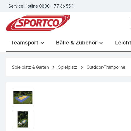
Service Hotline 0800 - 77 66 55 1
m Hauptinhalt springen
Zur Suche springen
Zur Hauptnavigation springen
Teamsport
Bälle & Zubehör
Leicht
Spielplatz & Garten
Spielplatz
Outdoor-Trampoline
Bildergalerie überspringen