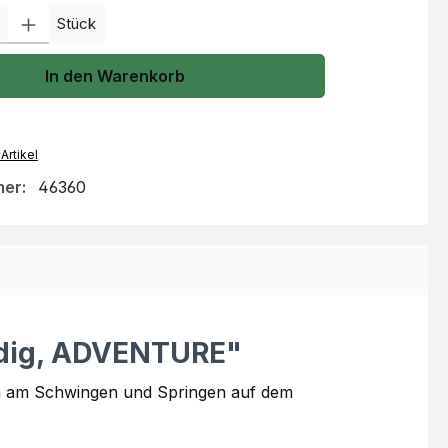
l: Gib den gewünschten Wert ein oder benutze die Schaltflächen um
Stück
In den Warenkorb
Artikel
mer:
46360
rdig, ADVENTURE"
ich am Schwingen und Springen auf dem