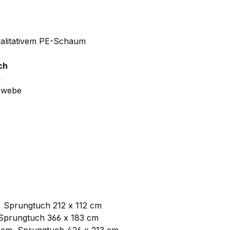
alitativem PE-Schaum
ch
n
ewebe
Sprungtuch 212 x 112 cm
prungtuch 366 x 183 cm
m, Sprungtuch 426 x 213 cm