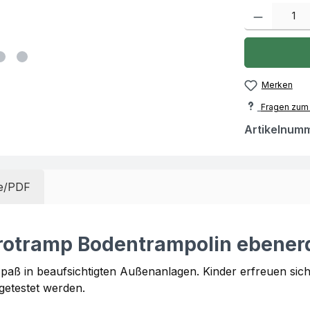
Produkt Anzah
Merken
Fragen zum 
Artikelnum
e/PDF
urotramp Bodentrampolin ebene
Spaß in beaufsichtigten Außenanlagen. Kinder erfreuen s
getestet werden.