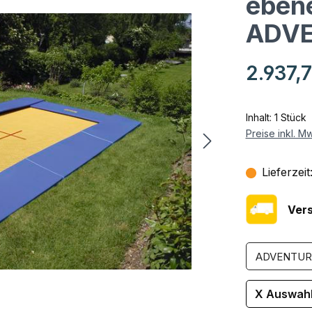
ebene
ADV
Regulärer Pr
2.937,7
Inhalt:
1 Stück
Preise inkl. M
Lieferzeit
Ver
X Auswa