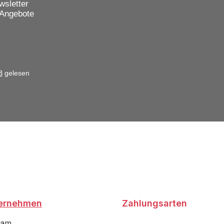
wsletter
 Angebote
B
gelesen
ernehmen
Zahlungsarten
eam