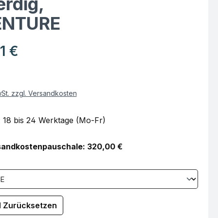
rdig,
ENTURE
eis:
1 €
wSt. zzgl. Versandkosten
: 18 bis 24 Werktage (Mo-Fr)
sandkostenpauschale:
320,00
€
hl Zurücksetzen