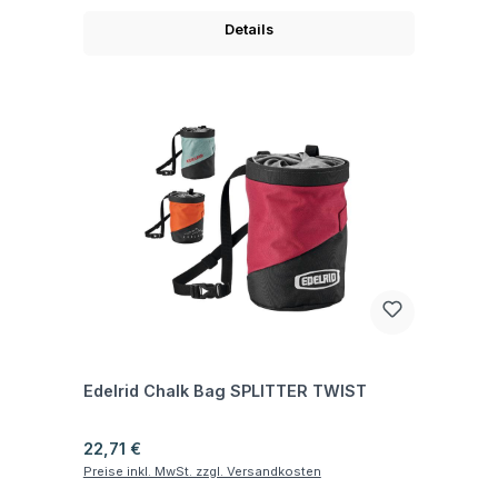
Details
Fragen zum Artikel
Edelrid Chalk Bag SPLITTER TWIST
Regulärer Preis:
22,71 €
Preise inkl. MwSt. zzgl. Versandkosten