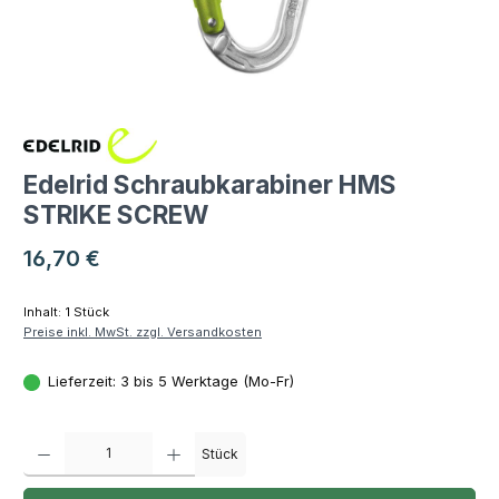
Edelrid Schraubkarabiner HMS
STRIKE SCREW
Regulärer Preis:
16,70 €
Inhalt:
1 Stück
Preise inkl. MwSt. zzgl. Versandkosten
Lieferzeit: 3 bis 5 Werktage (Mo-Fr)
Produkt Anzahl: Gib den gewünschten Wert ein oder benutze die Schaltfläch
Stück