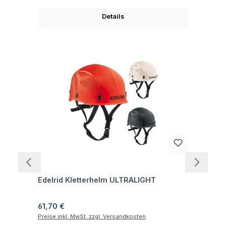
Details
Fragen zum Artikel
Edelrid Kletterhelm ULTRALIGHT
Regulärer Preis:
61,70 €
Preise inkl. MwSt. zzgl. Versandkosten