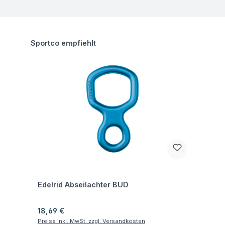
Produktgalerie überspringen
Sportco empfiehlt
Fragen zum Artikel
Edelrid Abseilachter BUD
Regulärer Preis:
18,69 €
Preise inkl. MwSt. zzgl. Versandkosten