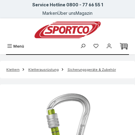
Service Hotline 0800 - 77 66 55 1
Zum Hauptinhalt springen
Marken
Über uns
Magazin
Menü
Klettern
Kletterausrüstung
Sicherungsgeräte & Zubehör
Bildergalerie überspringen