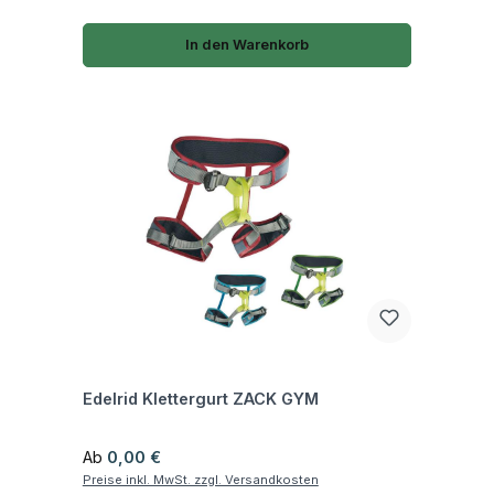
In den Warenkorb
Fragen zum Artikel
Edelrid Klettergurt ZACK GYM
Regulärer Preis:
Ab
0,00 €
Preise inkl. MwSt. zzgl. Versandkosten