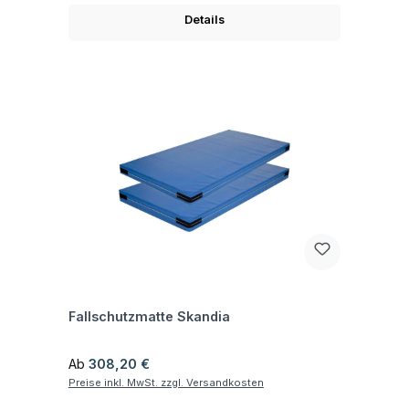
Details
Fragen zum Artikel
Fallschutzmatte Skandia
Regulärer Preis:
Ab
308,20 €
Preise inkl. MwSt. zzgl. Versandkosten