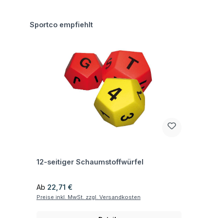
Produktgalerie überspringen
Sportco empfiehlt
Fragen zum Artikel
12-seitiger Schaumstoffwürfel
Regulärer Preis:
Ab
22,71 €
Preise inkl. MwSt. zzgl. Versandkosten