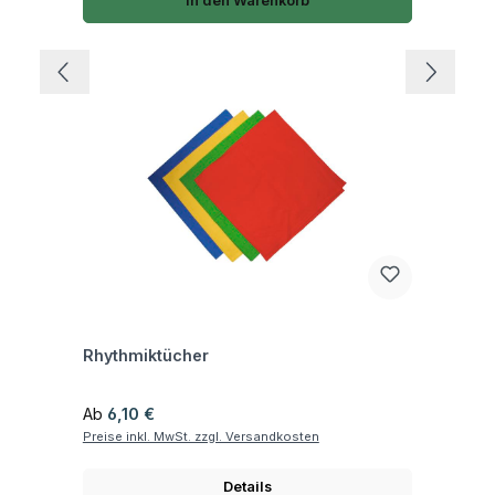
In den Warenkorb
Fragen zum Artikel
Rhythmiktücher
Regulärer Preis:
Ab
6,10 €
Preise inkl. MwSt. zzgl. Versandkosten
Details