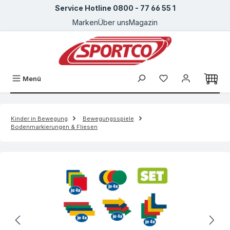
Service Hotline 0800 - 77 66 55 1
Zum Hauptinhalt springen
Marken
Über uns
Magazin
Menü
Kinder in Bewegung
Bewegungsspiele
Bodenmarkierungen & Fliesen
Bildergalerie überspringen