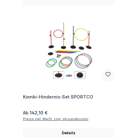
Fragen zum Artikel
Kombi-Hindernis-Set SPORTCO
Regulärer Preis:
Ab
142,10 €
Preise inkl. MwSt. zzgl. Versandkosten
Details