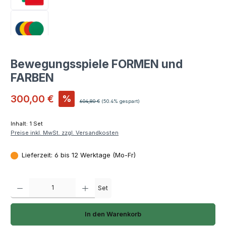
Bewegungsspiele FORMEN und
FARBEN
Verkaufspreis:
300,00 €
%
Regulärer Preis:
604,80 €
(50.4% gespart)
Inhalt:
1 Set
Preise inkl. MwSt. zzgl. Versandkosten
Lieferzeit: 6 bis 12 Werktage (Mo-Fr)
Produkt Anzahl: Gib den gewünschten Wert ein oder benutze die Schaltfläch
Set
In den Warenkorb