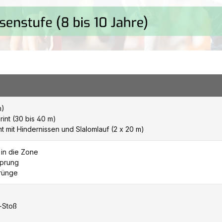
m)
rint (30 bis 40 m)
t mit Hindernissen und Slalomlauf (2 x 20 m)
 in die Zone
sprung
rünge
l-Stoß