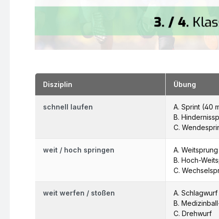
Disziplin
Übung
schnell laufen
A. Sprint (40 
B. Hindernissp
C. Wendesprin
weit / hoch springen
A. Weitsprung
B. Hoch-Weit
C. Wechselsp
weit werfen / stoßen
A. Schlagwurf
B. Medizinbal
C. Drehwurf