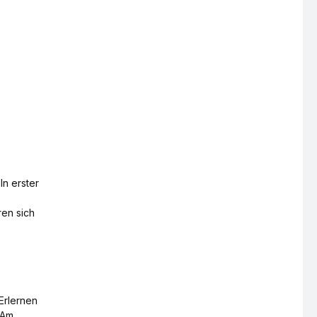
n erster
ren sich
Erlernen
 Am