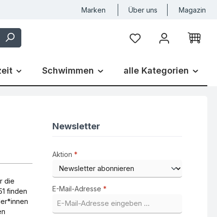
Marken
Über uns
Magazin
Du hast 0 Produkte auf
zeit
Schwimmen
alle Kategorien
Newsletter
Aktion
*
r die
E-Mail-Adresse
*
51 finden
ler*innen
en