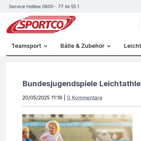
Service Hotline 0800 - 77 66 55 1
m Hauptinhalt springen
Zur Suche springen
Zur Hauptnavigation springen
Teamsport
Bälle & Zubehör
Leicht
Bundesjugendspiele Leichtathle
20/05/2025 11:18 |
0 Kommentare