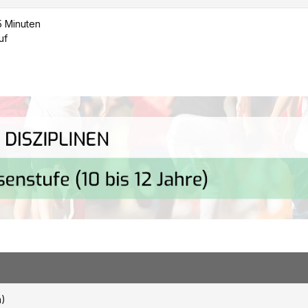
5 Minuten
uf
m)