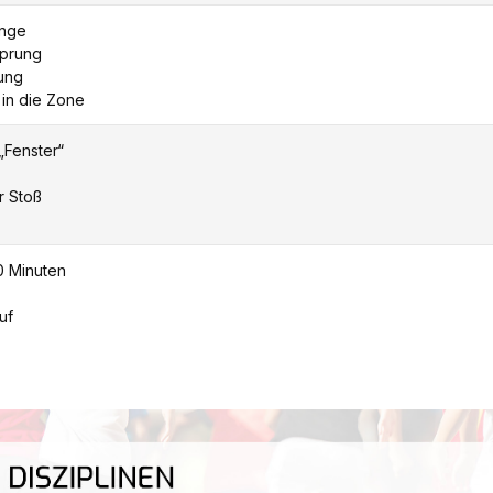
ünge
sprung
rung
 in die Zone
 „Fenster“
r Stoß
10 Minuten
uf