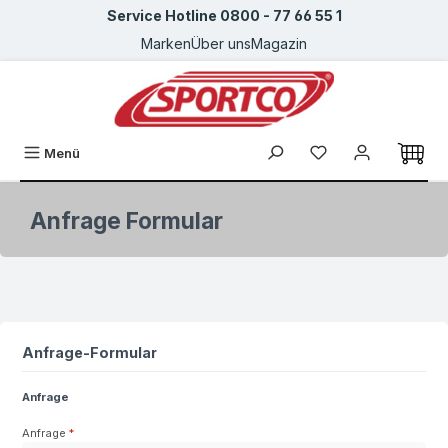
Service Hotline 0800 - 77 66 55 1
Zum Hauptinhalt springen
Marken
Über uns
Magazin
Du hast 0 Produkte
Menü
Anfrage Formular
Anfrage-Formular
Anfrage
Anfrage
*