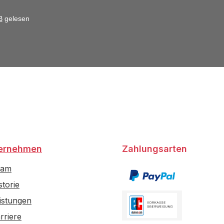
B
gelesen
ernehmen
Zahlungsarten
eam
storie
istungen
rriere