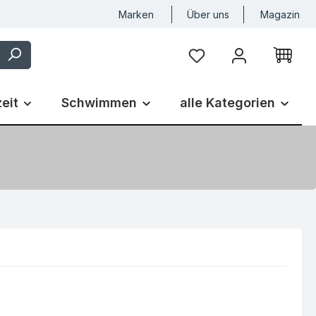
Marken
Über uns
Magazin
Du hast 0 Produkte auf
zeit
Schwimmen
alle Kategorien