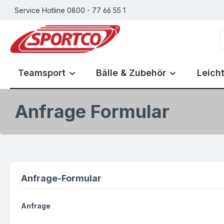
Service Hotline 0800 - 77 66 55 1
m Hauptinhalt springen
Zur Suche springen
Zur Hauptnavigation springen
Teamsport
Bälle & Zubehör
Leicht
Anfrage Formular
Anfrage-Formular
Anfrage