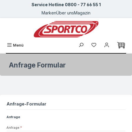
Service Hotline 0800 - 77 66 55 1
Zum Hauptinhalt springen
Marken
Über uns
Magazin
Du hast 0 Produkte
Menü
Anfrage Formular
Anfrage-Formular
Anfrage
Anfrage
*