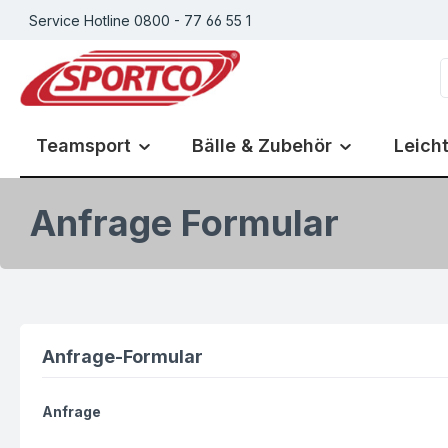
Service Hotline 0800 - 77 66 55 1
m Hauptinhalt springen
Zur Suche springen
Zur Hauptnavigation springen
Teamsport
Bälle & Zubehör
Leicht
Anfrage Formular
Anfrage-Formular
Anfrage