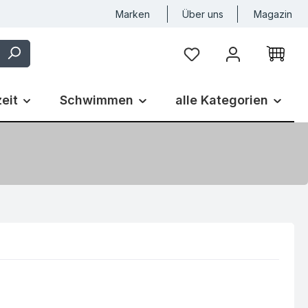
Marken
Über uns
Magazin
Du hast 0 Produkte auf
zeit
Schwimmen
alle Kategorien