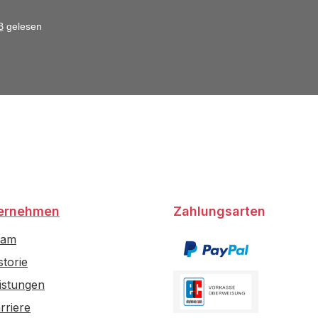
B
gelesen
ernehmen
Zahlungsarten
eam
storie
istungen
rriere