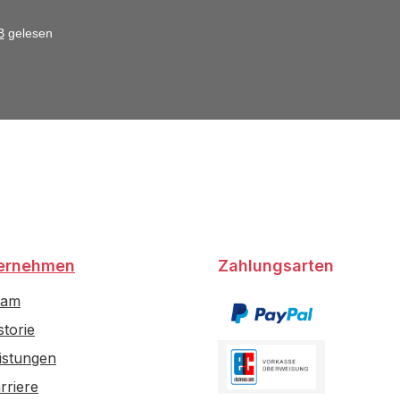
B
gelesen
ernehmen
Zahlungsarten
eam
storie
istungen
rriere