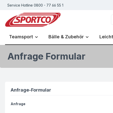
Service Hotline 0800 - 77 66 55 1
m Hauptinhalt springen
Zur Suche springen
Zur Hauptnavigation springen
Teamsport
Bälle & Zubehör
Leicht
Anfrage Formular
Anfrage-Formular
Anfrage