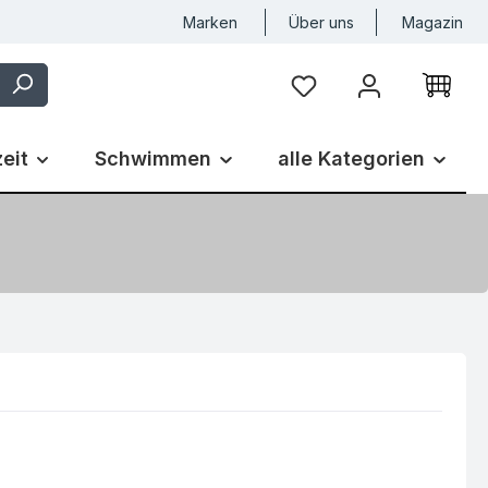
Marken
Über uns
Magazin
Du hast 0 Produkte auf
zeit
Schwimmen
alle Kategorien