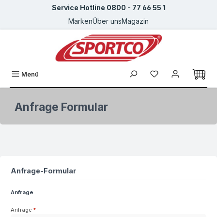
Service Hotline 0800 - 77 66 55 1
Zum Hauptinhalt springen
Marken
Über uns
Magazin
Du hast 0 Produkte
Menü
Anfrage Formular
Anfrage-Formular
Anfrage
Anfrage
*