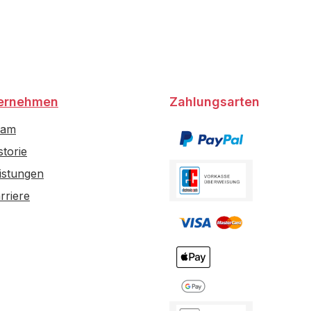
ernehmen
Zahlungsarten
eam
storie
istungen
rriere