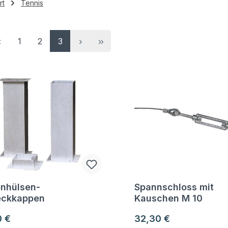
rt
Tennis
Seite
Seite
Seite
1
2
3
nhülsen-
Spannschloss mit
gen zum Artikel
Fragen zum Artikel
ckkappen
Kauschen M 10
ärer Preis:
Regulärer Preis:
0 €
32,30 €