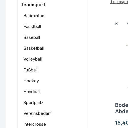
Teamspo
Teamsport
Badminton
Faustball
Baseball
Basketball
Volleyball
Fußball
Hockey
Handball
Sportplatz
Bode
Fra
Abde
Vereinsbedarf
Regul
15,4
Intercrosse