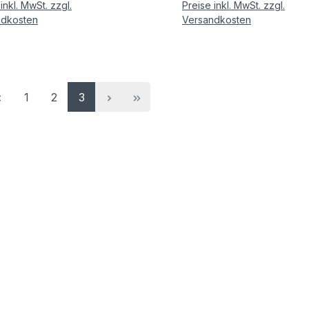
inkl. MwSt. zzgl.
Preise inkl. MwSt. zzgl.
ndkosten
Versandkosten
Seite
Seite
Seite
1
2
3