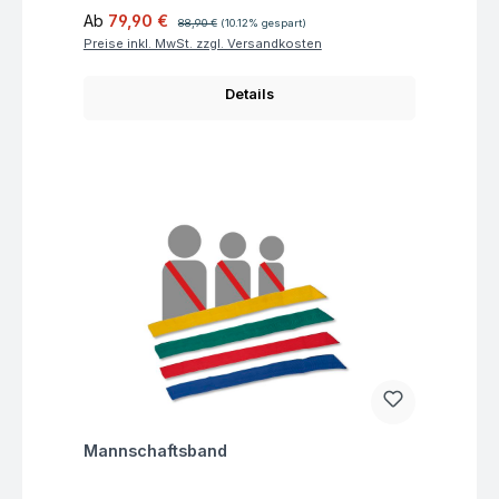
Verkaufspreis:
Regulärer Preis:
Ab
79,90 €
88,90 €
(10.12% gespart)
Preise inkl. MwSt. zzgl. Versandkosten
Details
Fragen zum Artikel
Mannschaftsband