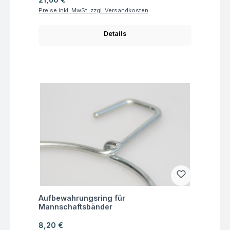
Preise inkl. MwSt. zzgl. Versandkosten
Details
Fragen zum Artikel
Aufbewahrungsring für
Mannschaftsbänder
Regulärer Preis:
8,20 €