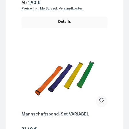
Regulärer Preis:
Ab
1,90 €
Preise inkl. MwSt. zzgl. Versandkosten
Details
Fragen zum Artikel
Mannschaftsband-Set VARIABEL
Regulärer Preis:
21,60 €