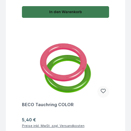
In den Warenkorb
Fragen zum Artikel
BECO Tauchring COLOR
Regulärer Preis:
5,40 €
Preise inkl. MwSt. zzgl. Versandkosten