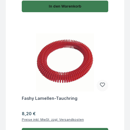
In den Warenkorb
Fragen zum Artikel
Fashy Lamellen-Tauchring
Regulärer Preis:
8,20 €
Preise inkl. MwSt. zzgl. Versandkosten