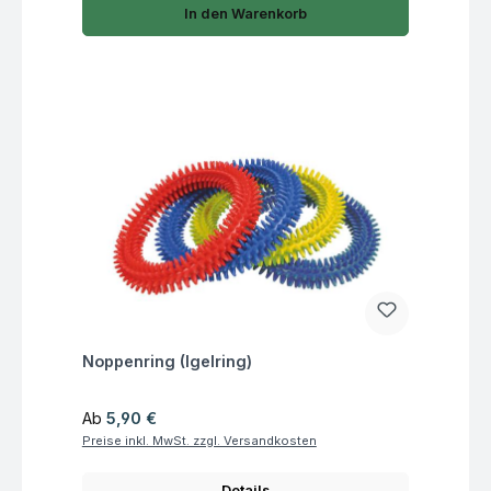
In den Warenkorb
Fragen zum Artikel
Noppenring (Igelring)
Regulärer Preis:
Ab
5,90 €
Preise inkl. MwSt. zzgl. Versandkosten
Details