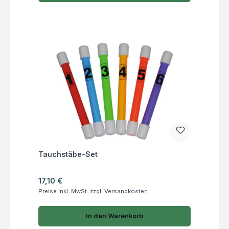
Fragen zum Artikel
Tauchstäbe-Set
Regulärer Preis:
17,10 €
Preise inkl. MwSt. zzgl. Versandkosten
In den Warenkorb