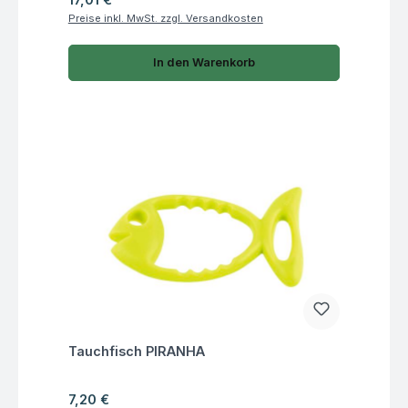
Preise inkl. MwSt. zzgl. Versandkosten
In den Warenkorb
Fragen zum Artikel
Tauchfisch PIRANHA
Regulärer Preis:
7,20 €