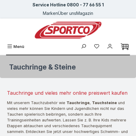
Service Hotline 0800 - 77 66 55 1
Zum Hauptinhalt springen
Marken
Über uns
Magazin
Du hast 0 Produkte
Menü
Tauchringe & Steine
Tauchringe und vieles mehr online preiswert kaufen
Mit unserem Tauchzubehör wie
Tauchringe
,
Tauchsteine
und
vieles mehr können Sie Kindern und Jugendlichen nicht nur das
Tauchen spielerisch beibringen, sondern auch Ihre
Trainingseinheiten aufwerten. Lassen Sie z. B. Ihre Kids mehrere
Etappen abtauchen und verschiedenes Tauchequipment
sammeln. Entdecken Sie jetzt unser hochwertiges Schwimm- und