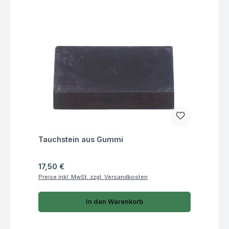
Fragen zum Artikel
Tauchstein aus Gummi
Regulärer Preis:
17,50 €
Preise inkl. MwSt. zzgl. Versandkosten
In den Warenkorb