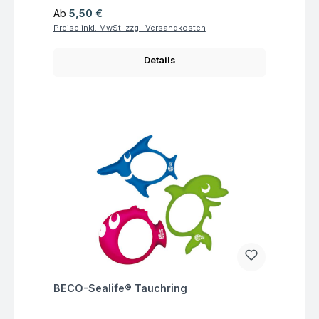
Regulärer Preis:
Ab
5,50 €
Preise inkl. MwSt. zzgl. Versandkosten
Details
Fragen zum Artikel
BECO-Sealife® Tauchring