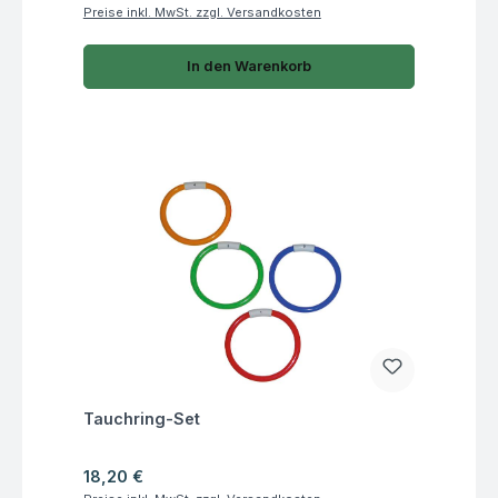
Preise inkl. MwSt. zzgl. Versandkosten
In den Warenkorb
Fragen zum Artikel
Tauchring-Set
Regulärer Preis:
18,20 €