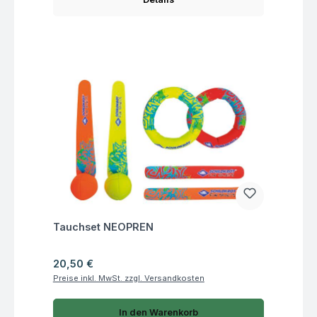
Fragen zum Artikel
Tauchset NEOPREN
Regulärer Preis:
20,50 €
Preise inkl. MwSt. zzgl. Versandkosten
In den Warenkorb