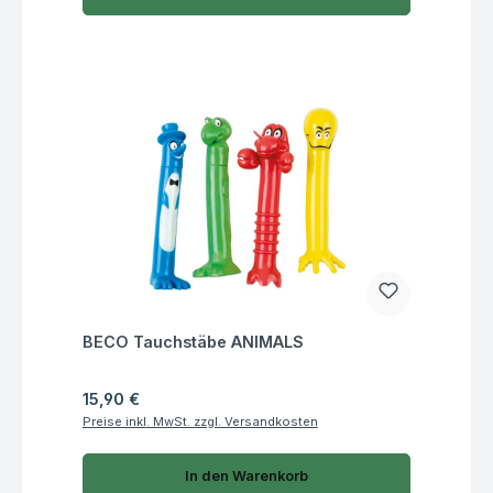
Fragen zum Artikel
BECO Tauchstäbe ANIMALS
Regulärer Preis:
15,90 €
Preise inkl. MwSt. zzgl. Versandkosten
In den Warenkorb