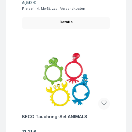
Regulärer Preis:
6,50 €
Preise inkl. MwSt. zzgl. Versandkosten
Details
Fragen zum Artikel
BECO Tauchring-Set ANIMALS
Regulärer Preis:
17,01 €