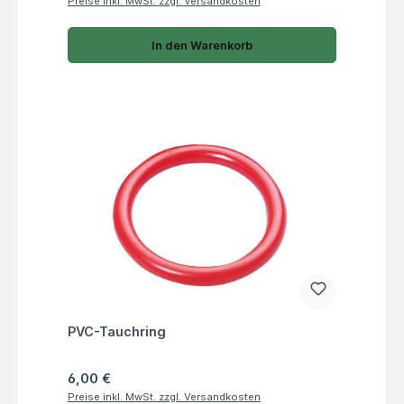
Preise inkl. MwSt. zzgl. Versandkosten
In den Warenkorb
Fragen zum Artikel
PVC-Tauchring
Regulärer Preis:
6,00 €
Preise inkl. MwSt. zzgl. Versandkosten