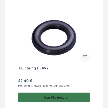
Fragen zum Artikel
Tauchring HEAVY
Regulärer Preis:
42,40 €
Preise inkl. MwSt. zzgl. Versandkosten
In den Warenkorb