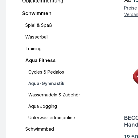
Objekteinrichtung
Preise 
Schwimmen
Versa
Spiel & Spaß
Wasserball
Training
Aqua Fitness
Cycles & Pedalos
Aqua-Gymnastik
Wassernudeln & Zubehör
Aqua Jogging
BECO
Unterwassertrampoline
Fra
Hand
Schwimmbad
Regul
19,50