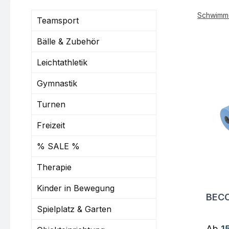
Schwimm
Teamsport
Bälle & Zubehör
Leichtathletik
Gymnastik
Turnen
Freizeit
% SALE %
Therapie
Kinder in Bewegung
BECO
Fra
Spielplatz & Garten
Regul
Ab
1