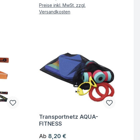
Preise inkl. MwSt. zzgl.
Versandkosten
Transportnetz AQUA-
Fragen zum Artikel
FITNESS
Regulärer Preis:
Ab
8,20 €