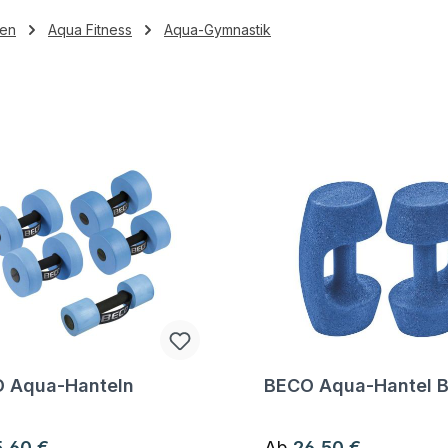
en
Aqua Fitness
Aqua-Gymnastik
 Aqua-Hanteln
BECO Aqua-Hantel B
gen zum Artikel
Fragen zum Artikel
ärer Preis:
Regulärer Preis:
5,60 €
Ab
26,50 €