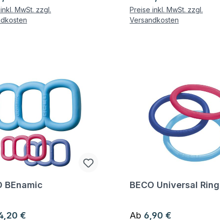
inkl. MwSt. zzgl.
Preise inkl. MwSt. zzgl.
ndkosten
Versandkosten
 BEnamic
BECO Universal Ring
gen zum Artikel
Fragen zum Artikel
ärer Preis:
Regulärer Preis:
4,20 €
Ab
6,90 €