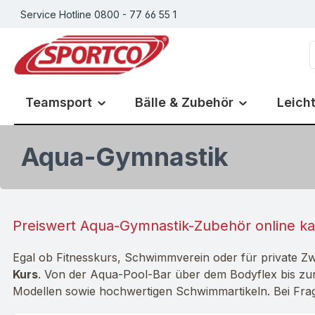
Service Hotline 0800 - 77 66 55 1
m Hauptinhalt springen
Zur Suche springen
Zur Hauptnavigation springen
Teamsport
Bälle & Zubehör
Leicht
Aqua-Gymnastik
Preiswert Aqua-Gymnastik-Zubehör online k
Egal ob Fitnesskurs, Schwimmverein oder für private Z
Kurs
. Von der Aqua-Pool-Bar über dem Bodyflex bis zur 
Modellen sowie hochwertigen Schwimmartikeln. Bei Frage