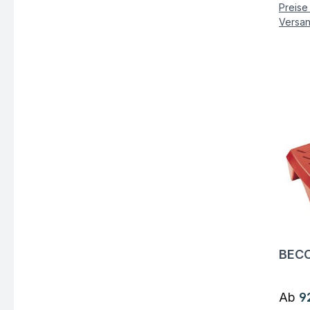
Preise 
Versa
BECO
Fra
Regul
Ab
9