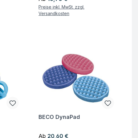
Preise inkl. MwSt. zzgl.
Versandkosten
BECO DynaPad
Fragen zum Artikel
Regulärer Preis:
Ab
20,60 €