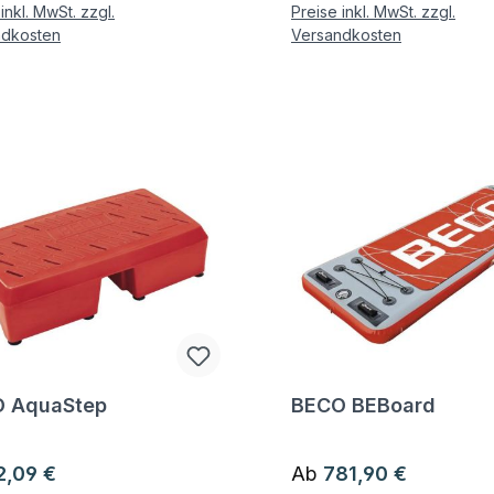
inkl. MwSt. zzgl.
Preise inkl. MwSt. zzgl.
ndkosten
Versandkosten
 AquaStep
BECO BEBoard
gen zum Artikel
Fragen zum Artikel
ärer Preis:
Regulärer Preis:
2,09 €
Ab
781,90 €