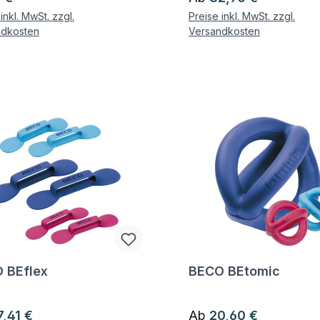
inkl. MwSt. zzgl.
Preise inkl. MwSt. zzgl.
ndkosten
Versandkosten
 BEflex
BECO BEtomic
gen zum Artikel
Fragen zum Artikel
ärer Preis:
Regulärer Preis:
7,41 €
Ab
20,60 €