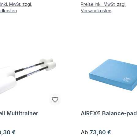
inkl. MwSt. zzgl.
Preise inkl. MwSt. zzgl.
ndkosten
Versandkosten
ll Multitrainer
AIREX® Balance-pad
gen zum Artikel
Fragen zum Artikel
ärer Preis:
Regulärer Preis:
3,30 €
Ab
73,80 €