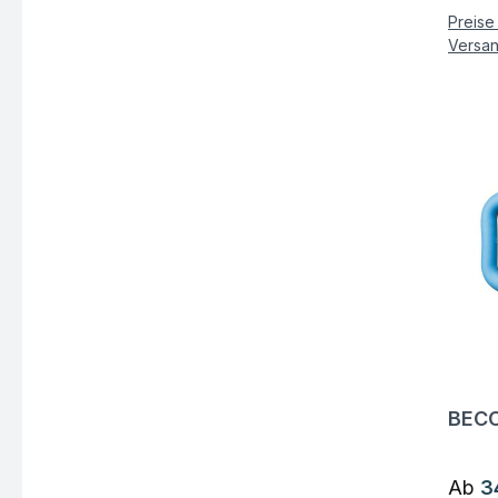
Preise 
Versa
BECO
Fra
Regul
Ab
3