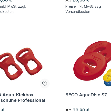
inkl. MwSt. zzgl.
Preise inkl. MwSt. zzgl.
ndkosten
Versandkosten
 Aqua-Kickbox-
BECO AquaDisc SZ
gen zum Artikel
Fragen zum Artikel
schuhe Professional
ärer Preis:
Regulärer Preis:
 €
Ab
32,90 €