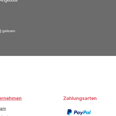
 Angebote
B
gelesen
ernehmen
Zahlungsarten
eam