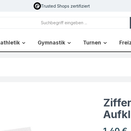
Trusted Shops zertifiziert
athletik
Gymnastik
Turnen
Frei
Ziffe
Aufk
Regulärer Pr
1,40 €