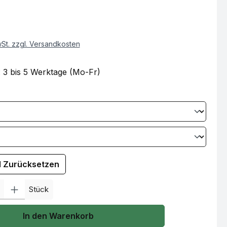
wSt. zzgl. Versandkosten
: 3 bis 5 Werktage (Mo-Fr)
hl Zurücksetzen
l: Gib den gewünschten Wert ein oder benutze die Schaltflächen um
Stück
In den Warenkorb