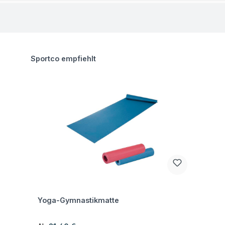
Produktgalerie überspringen
Sportco empfiehlt
Fragen zum Artikel
Yoga-Gymnastikmatte