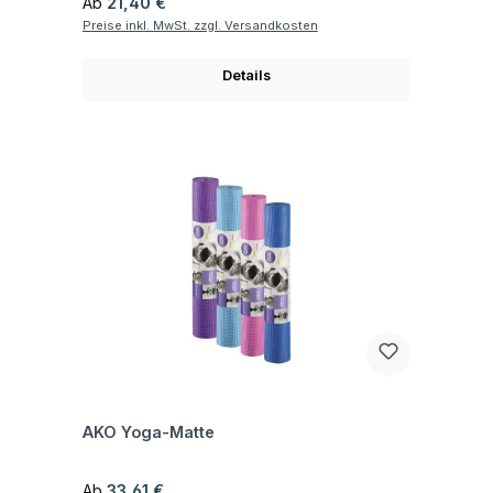
Regulärer Preis:
Ab
21,40 €
Preise inkl. MwSt. zzgl. Versandkosten
Details
Fragen zum Artikel
AKO Yoga-Matte
Regulärer Preis:
Ab
33,61 €