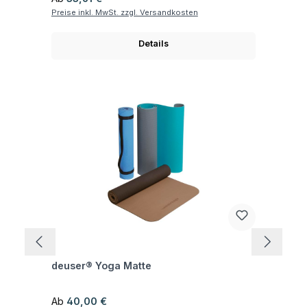
Preise inkl. MwSt. zzgl. Versandkosten
Details
Fragen zum Artikel
deuser® Yoga Matte
Regulärer Preis:
Ab
40,00 €