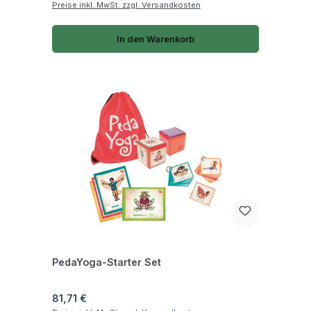
Preise inkl. MwSt. zzgl. Versandkosten
In den Warenkorb
Fragen zum Artikel
PedaYoga-Starter Set
Regulärer Preis:
81,71 €