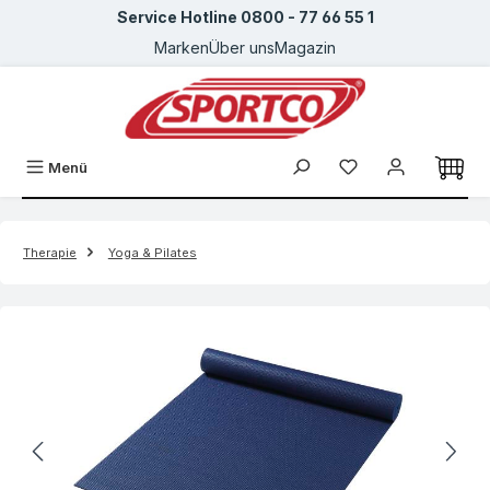
Service Hotline 0800 - 77 66 55 1
Zum Hauptinhalt springen
Marken
Über uns
Magazin
Menü
Therapie
Yoga & Pilates
Bildergalerie überspringen