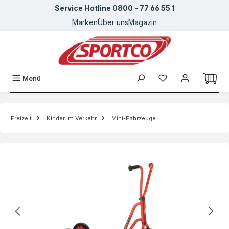
Service Hotline 0800 - 77 66 55 1
Zum Hauptinhalt springen
Marken
Über uns
Magazin
Menü
Freizeit
Kinder im Verkehr
Mini-Fahrzeuge
Bildergalerie überspringen