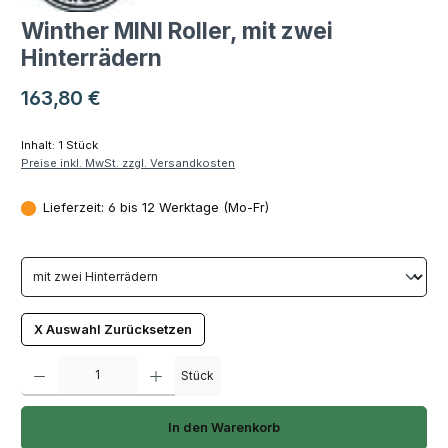
Winther MINI Roller, mit zwei
Hinterrädern
Regulärer Preis:
163,80 €
Inhalt:
1 Stück
Preise inkl. MwSt. zzgl. Versandkosten
Lieferzeit: 6 bis 12 Werktage (Mo-Fr)
X Auswahl Zurücksetzen
Produkt Anzahl: Gib den gewünschten Wert ein oder benutze die Schaltfläch
Stück
In den Warenkorb