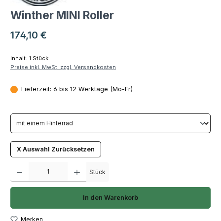
Winther MINI Roller
Regulärer Preis:
174,10 €
Inhalt:
1 Stück
Preise inkl. MwSt. zzgl. Versandkosten
Lieferzeit: 6 bis 12 Werktage (Mo-Fr)
X Auswahl Zurücksetzen
Produkt Anzahl: Gib den gewünschten Wert ein oder benutze die Schaltfläch
Stück
In den Warenkorb
Merken