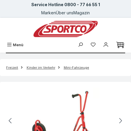
Service Hotline 0800 - 77 66 55 1
Zum Hauptinhalt springen
Marken
Über uns
Magazin
Menü
Freizeit
Kinder im Verkehr
Mini-Fahrzeuge
Bildergalerie überspringen