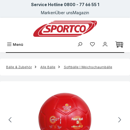
Service Hotline 0800 - 77 66 55 1
Zum Hauptinhalt springen
Marken
Über uns
Magazin
Menü
Bälle & Zubehör
Alle Bälle
Softbälle I Weichschaumbälle
Bildergalerie überspringen