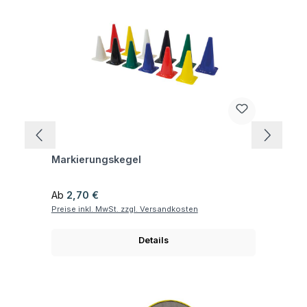
Fragen zum Artikel
Markierungskegel
Regulärer Preis:
Ab
2,70 €
Preise inkl. MwSt. zzgl. Versandkosten
Details