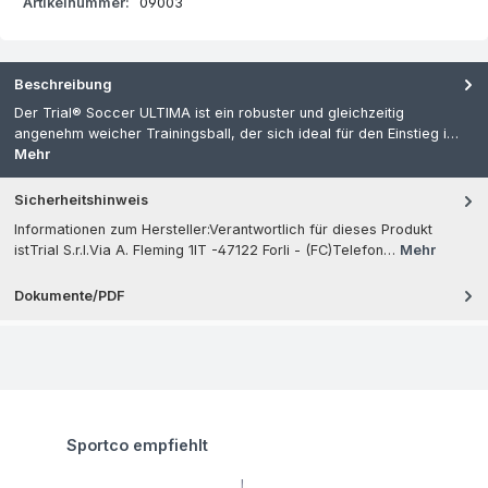
Artikelnummer:
09003
Beschreibung
Der Trial® Soccer ULTIMA ist ein robuster und gleichzeitig
angenehm weicher Trainingsball, der sich ideal für den Einstieg i…
Mehr
Sicherheitshinweis
Informationen zum Hersteller:Verantwortlich für dieses Produkt
istTrial S.r.l.Via A. Fleming 1IT -47122 Forli - (FC)Telefon…
Mehr
Dokumente/PDF
Produktgalerie überspringen
Sportco empfiehlt