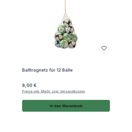
Fragen zum Artikel
Balltragnetz für 12 Bälle
Regulärer Preis:
8,00 €
Preise inkl. MwSt. zzgl. Versandkosten
In den Warenkorb