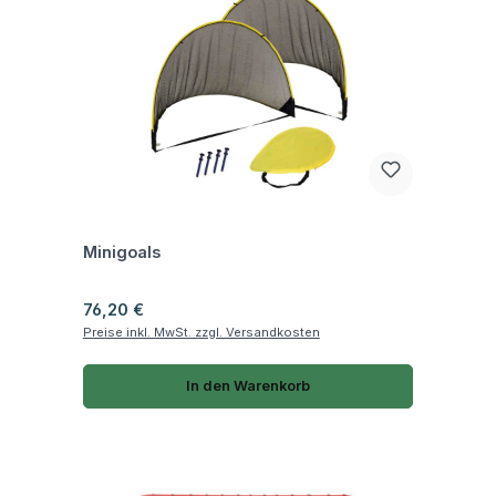
Fragen zum Artikel
Minigoals
Regulärer Preis:
76,20 €
Preise inkl. MwSt. zzgl. Versandkosten
In den Warenkorb