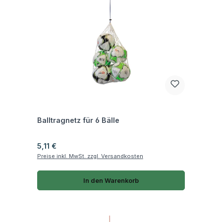
Fragen zum Artikel
Balltragnetz für 6 Bälle
Regulärer Preis:
5,11 €
Preise inkl. MwSt. zzgl. Versandkosten
In den Warenkorb