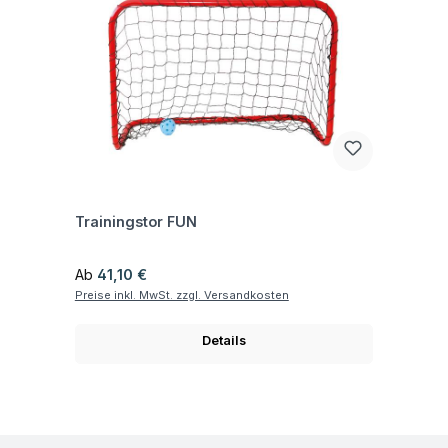
Fragen zum Artikel
Trainingstor FUN
Regulärer Preis:
Ab
41,10 €
Preise inkl. MwSt. zzgl. Versandkosten
Details