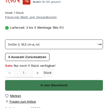
11,90 €
%
Regulärer Preis:
18,40 €
(35.33% gespart)
Inhalt:
1 Stück
Preise inkl. MwSt. zzgl. Versandkosten
Lieferzeit: 3 bis 5 Werktage (Mo-Fr)
X Auswahl Zurücksetzen
Sale:
Nur noch 9 Stück verfügbar!
Produkt Anzahl: Gib den gewünschten Wert ein oder benutze die Schaltfläch
Stück
In den Warenkorb
Merken
Fragen zum Artikel