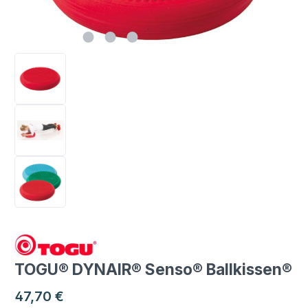
TOGU® DYNAIR® Senso® Ballkissen®
Regulärer Preis:
47,70 €