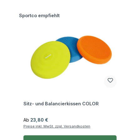
Produktgalerie überspringen
Sportco empfiehlt
Fragen zum Artikel
Sitz- und Balancierkissen COLOR
Regulärer Preis:
Ab
23,80 €
Preise inkl. MwSt. zzgl. Versandkosten