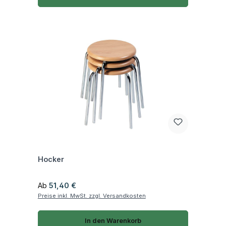
Fragen zum Artikel
Hocker
Regulärer Preis:
Ab
51,40 €
Preise inkl. MwSt. zzgl. Versandkosten
In den Warenkorb