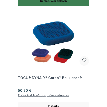
In den Warenkorb
Fragen zum Artikel
TOGU® DYNAIR® Cardo® Ballkissen®
Regulärer Preis:
50,90 €
Preise inkl. MwSt. zzgl. Versandkosten
Details