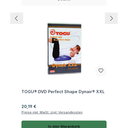
Fragen zum Artikel
TOGU® DVD Perfect Shape Dynair® XXL
Regulärer Preis:
20,19 €
Preise inkl. MwSt. zzgl. Versandkosten
In den Warenkorb