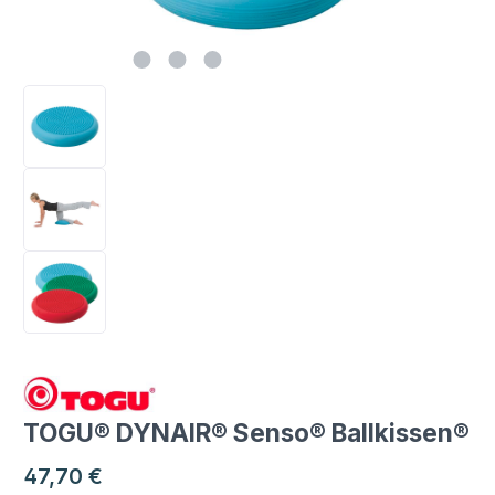
TOGU® DYNAIR® Senso® Ballkissen®
Regulärer Preis:
47,70 €