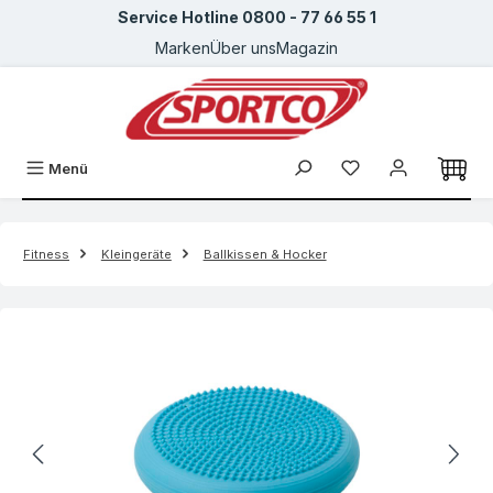
Service Hotline 0800 - 77 66 55 1
Zum Hauptinhalt springen
Marken
Über uns
Magazin
Menü
Fitness
Kleingeräte
Ballkissen & Hocker
Bildergalerie überspringen