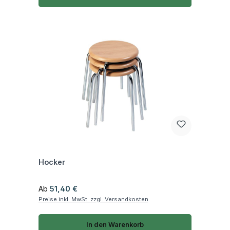
Fragen zum Artikel
Hocker
Regulärer Preis:
Ab
51,40 €
Preise inkl. MwSt. zzgl. Versandkosten
In den Warenkorb