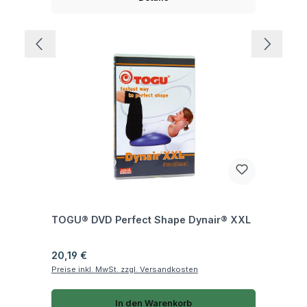
Fragen zum Artikel
TOGU® DVD Perfect Shape Dynair® XXL
Regulärer Preis:
20,19 €
Preise inkl. MwSt. zzgl. Versandkosten
In den Warenkorb