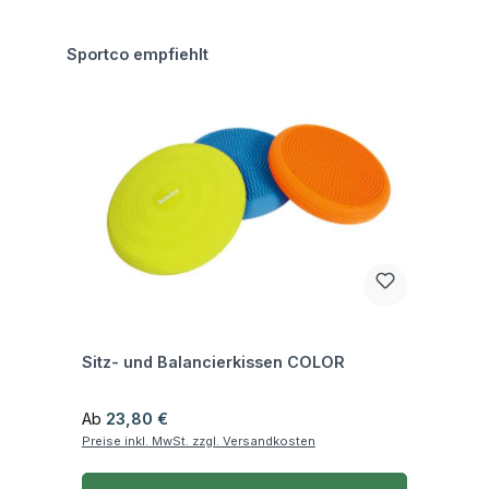
Produktgalerie überspringen
Sportco empfiehlt
Fragen zum Artikel
Sitz- und Balancierkissen COLOR
Regulärer Preis:
Ab
23,80 €
Preise inkl. MwSt. zzgl. Versandkosten