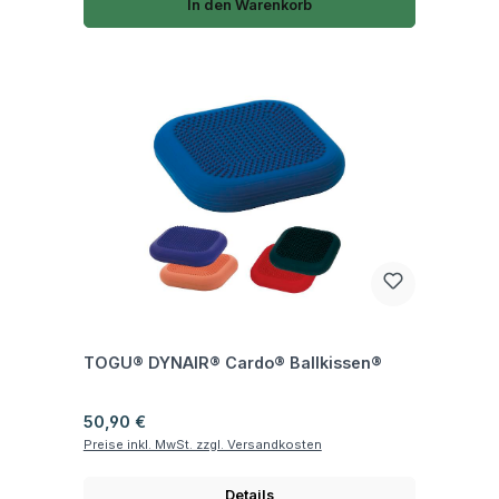
In den Warenkorb
Fragen zum Artikel
TOGU® DYNAIR® Cardo® Ballkissen®
Regulärer Preis:
50,90 €
Preise inkl. MwSt. zzgl. Versandkosten
Details