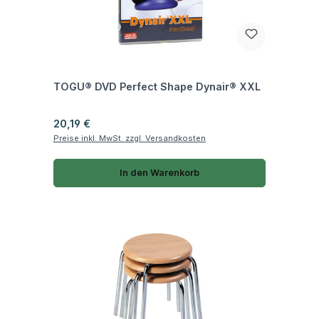
Fragen zum Artikel
TOGU® DVD Perfect Shape Dynair® XXL
Regulärer Preis:
20,19 €
Preise inkl. MwSt. zzgl. Versandkosten
In den Warenkorb