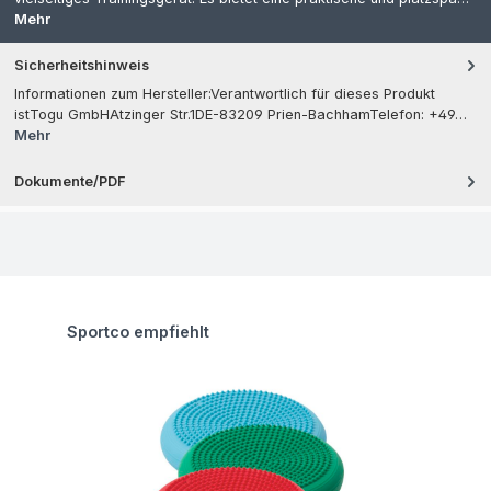
Mehr
Sicherheitshinweis
Informationen zum Hersteller:Verantwortlich für dieses Produkt
istTogu GmbHAtzinger Str.1DE-83209 Prien-BachhamTelefon: +49…
Mehr
Dokumente/PDF
Produktgalerie überspringen
Sportco empfiehlt