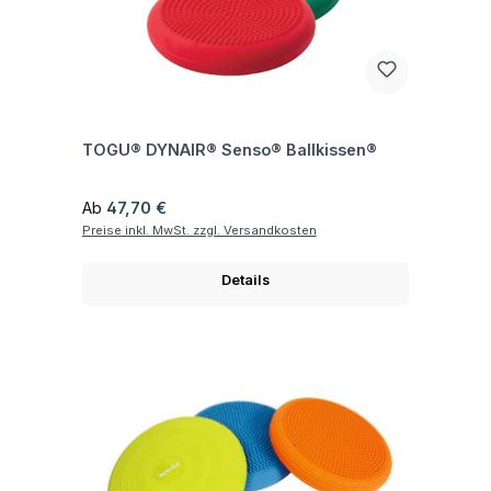
Fragen zum Artikel
TOGU® DYNAIR® Senso® Ballkissen®
Regulärer Preis:
Ab
47,70 €
Preise inkl. MwSt. zzgl. Versandkosten
Details