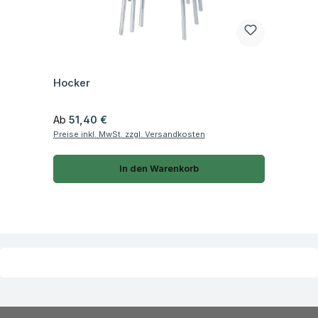
Fragen zum Artikel
Hocker
Regulärer Preis:
Ab
51,40 €
Preise inkl. MwSt. zzgl. Versandkosten
In den Warenkorb