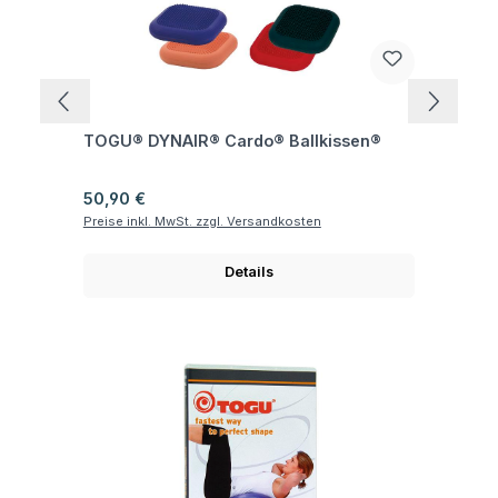
Fragen zum Artikel
TOGU® DYNAIR® Cardo® Ballkissen®
Regulärer Preis:
50,90 €
Preise inkl. MwSt. zzgl. Versandkosten
Details