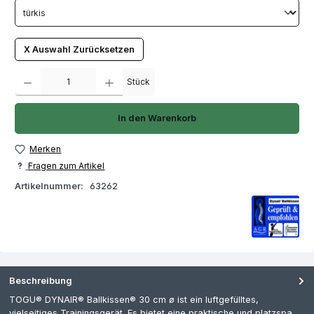
X Auswahl Zurücksetzen
Produkt Anzahl: Gib den gewünschten Wert ein oder benutze die Schaltfläch
Stück
In den Warenkorb
Merken
Fragen zum Artikel
Artikelnummer:
63262
Beschreibung
TOGU® DYNAIR® Ballkissen® 30 cm ø ist ein luftgefülltes,
vielseitiges Trainingsgerät. Es bietet eine praktische und platzspa…