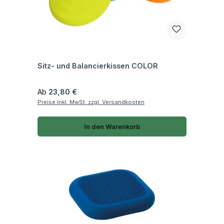
Fragen zum Artikel
Sitz- und Balancierkissen COLOR
Regulärer Preis:
Ab
23,80 €
Preise inkl. MwSt. zzgl. Versandkosten
In den Warenkorb