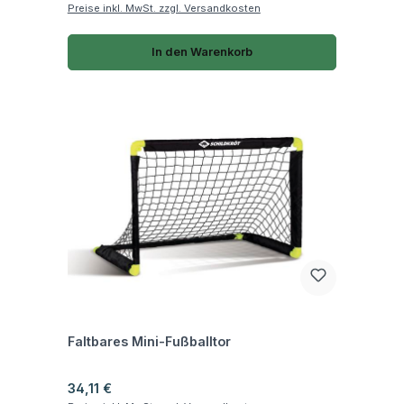
Preise inkl. MwSt. zzgl. Versandkosten
In den Warenkorb
Fragen zum Artikel
Faltbares Mini-Fußballtor
Regulärer Preis:
34,11 €