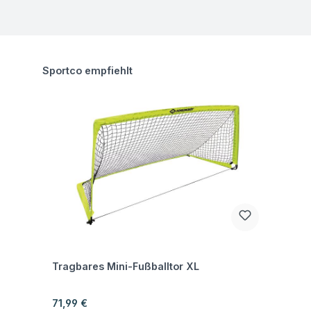
Produktgalerie überspringen
Sportco empfiehlt
Fragen zum Artikel
Tragbares Mini-Fußballtor XL
Regulärer Preis:
71,99 €