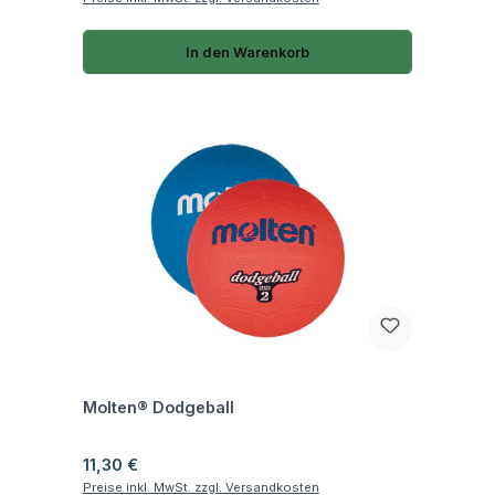
In den Warenkorb
Fragen zum Artikel
Molten® Dodgeball
Regulärer Preis:
11,30 €
Preise inkl. MwSt. zzgl. Versandkosten