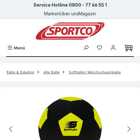
Service Hotline 0800 - 77 66 55 1
Zum Hauptinhalt springen
Marken
Über uns
Magazin
Menü
Bälle & Zubehör
Alle Bälle
Softbälle I Weichschaumbälle
Bildergalerie überspringen