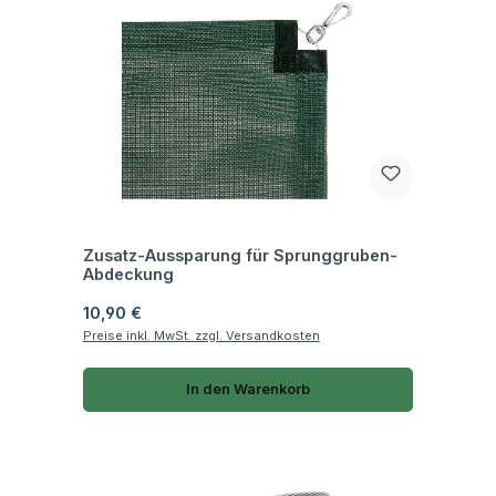
Fragen zum Artikel
Zusatz-Aussparung für Sprunggruben-
Abdeckung
Regulärer Preis:
10,90 €
Preise inkl. MwSt. zzgl. Versandkosten
In den Warenkorb