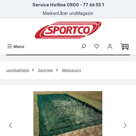
Service Hotline 0800 - 77 66 55 1
Zum Hauptinhalt springen
Marken
Über uns
Magazin
Menü
Leichtathletik
Springen
Weitsprung
Bildergalerie überspringen