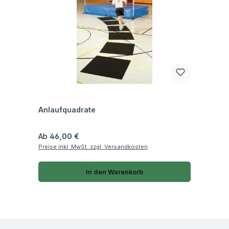
Fragen zum Artikel
Anlaufquadrate
Regulärer Preis:
Ab
46,00 €
Preise inkl. MwSt. zzgl. Versandkosten
In den Warenkorb