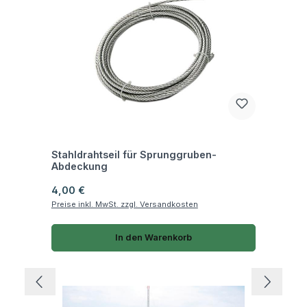
Fragen zum Artikel
Stahldrahtseil für Sprunggruben-
Abdeckung
Regulärer Preis:
4,00 €
Preise inkl. MwSt. zzgl. Versandkosten
In den Warenkorb