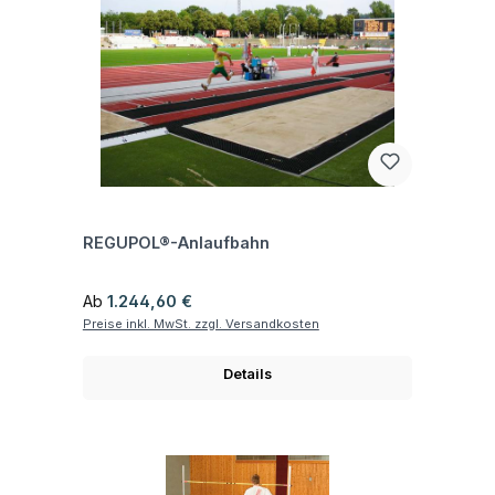
Fragen zum Artikel
REGUPOL®-Anlaufbahn
Regulärer Preis:
Ab
1.244,60 €
Preise inkl. MwSt. zzgl. Versandkosten
Details