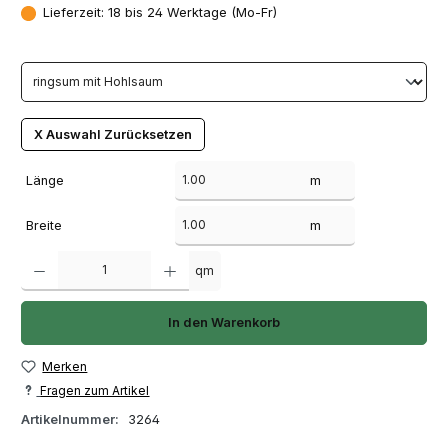
Lieferzeit: 18 bis 24 Werktage (Mo-Fr)
X Auswahl Zurücksetzen
Länge
m
Breite
m
Produkt Anzahl: Gib den gewünschten Wert ein oder benutze die Schaltfläch
qm
In den Warenkorb
Merken
Fragen zum Artikel
Artikelnummer:
3264