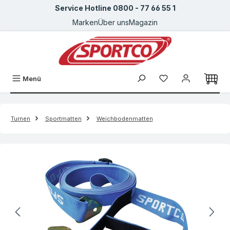
Service Hotline 0800 - 77 66 55 1
Zum Hauptinhalt springen
Marken
Über uns
Magazin
Menü
Turnen
Sportmatten
Weichbodenmatten
Bildergalerie überspringen