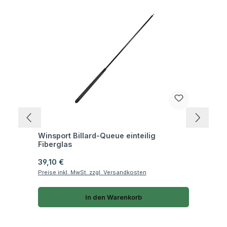
Fragen zum Artikel
Winsport Billard-Queue einteilig
Fiberglas
Regulärer Preis:
39,10 €
Preise inkl. MwSt. zzgl. Versandkosten
In den Warenkorb