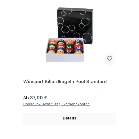
Fragen zum Artikel
Winsport Billardkugeln Pool Standard
Regulärer Preis:
Ab
37,00 €
Preise inkl. MwSt. zzgl. Versandkosten
Details