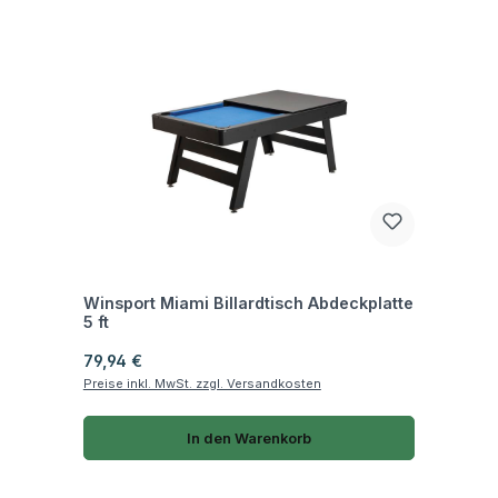
Fragen zum Artikel
Winsport Miami Billardtisch Abdeckplatte
5 ft
Regulärer Preis:
79,94 €
Preise inkl. MwSt. zzgl. Versandkosten
In den Warenkorb