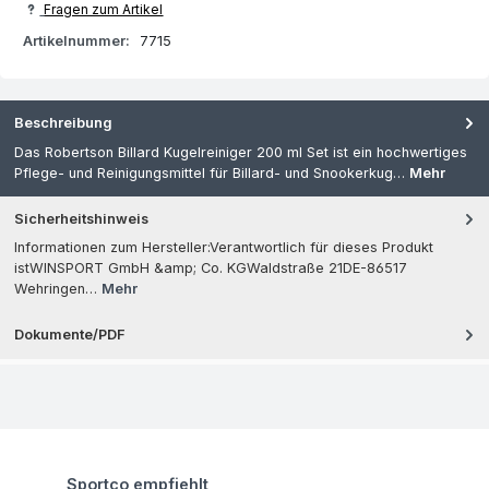
Fragen zum Artikel
Artikelnummer:
7715
Beschreibung
Das Robertson Billard Kugelreiniger 200 ml Set ist ein hochwertiges
Pflege- und Reinigungsmittel für Billard- und Snookerkug…
Mehr
Sicherheitshinweis
Informationen zum Hersteller:Verantwortlich für dieses Produkt
istWINSPORT GmbH &amp; Co. KGWaldstraße 21DE-86517
Wehringen…
Mehr
Dokumente/PDF
Produktgalerie überspringen
Sportco empfiehlt