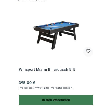
Fragen zum Artikel
Winsport Miami Billardtisch 5 ft
Regulärer Preis:
395,00 €
Preise inkl. MwSt. zzgl. Versandkosten
In den Warenkorb