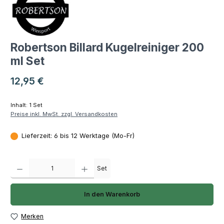
Robertson Billard Kugelreiniger 200
ml Set
Regulärer Preis:
12,95 €
Inhalt:
1 Set
Preise inkl. MwSt. zzgl. Versandkosten
Lieferzeit: 6 bis 12 Werktage (Mo-Fr)
Produkt Anzahl: Gib den gewünschten Wert ein oder benutze die Schaltfläch
Set
In den Warenkorb
Merken