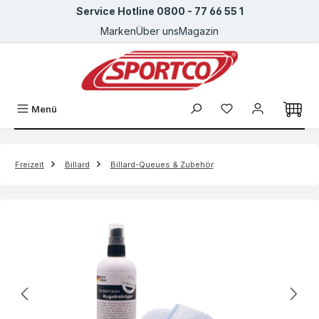
Service Hotline 0800 - 77 66 55 1
Zum Hauptinhalt springen
Marken
Über uns
Magazin
Menü
Freizeit
Billard
Billard-Queues & Zubehör
Bildergalerie überspringen