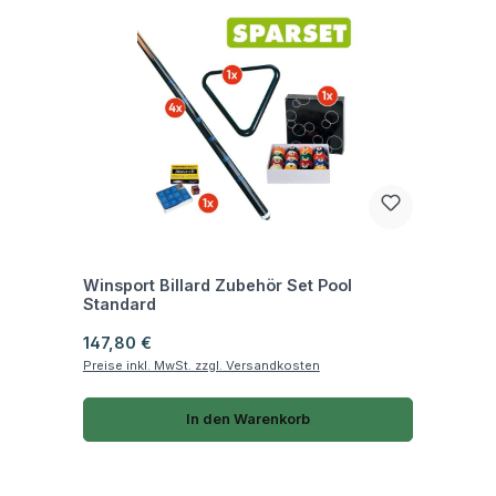
Fragen zum Artikel
Winsport Billard Zubehör Set Pool
Standard
Regulärer Preis:
147,80 €
Preise inkl. MwSt. zzgl. Versandkosten
In den Warenkorb