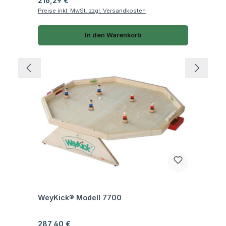
216,29 €
Preise inkl. MwSt. zzgl. Versandkosten
In den Warenkorb
Fragen zum Artikel
WeyKick® Modell 7700
Regulärer Preis:
287,40 €