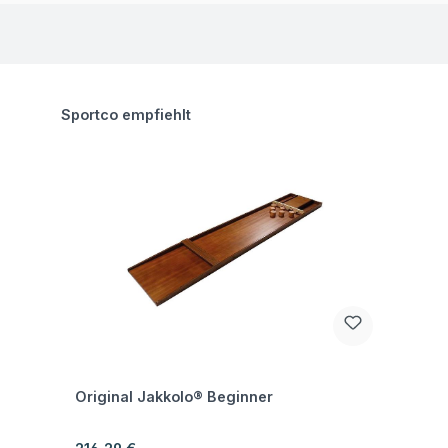
Produktgalerie überspringen
Sportco empfiehlt
Fragen zum Artikel
Original Jakkolo® Beginner
Regulärer Preis: