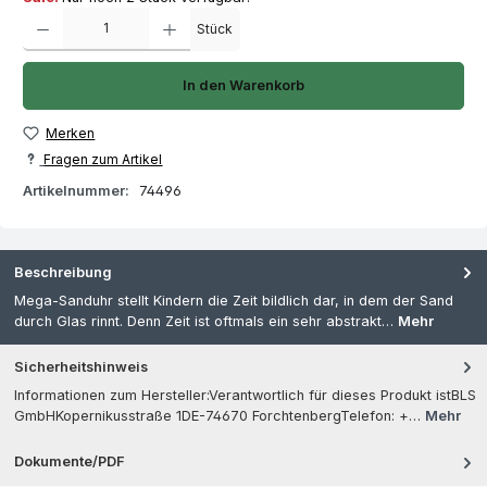
Produkt Anzahl: Gib den gewünschten Wert ein oder benutze die Schaltfläch
Stück
In den Warenkorb
Merken
Fragen zum Artikel
Artikelnummer:
74496
Beschreibung
Mega-Sanduhr stellt Kindern die Zeit bildlich dar, in dem der Sand
durch Glas rinnt. Denn Zeit ist oftmals ein sehr abstrakt…
Mehr
Sicherheitshinweis
Informationen zum Hersteller:Verantwortlich für dieses Produkt istBLS
GmbHKopernikusstraße 1DE-74670 ForchtenbergTelefon: +…
Mehr
Dokumente/PDF