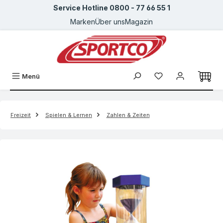
Service Hotline 0800 - 77 66 55 1
Zum Hauptinhalt springen
Marken
Über uns
Magazin
Menü
Freizeit
Spielen & Lernen
Zahlen & Zeiten
Bildergalerie überspringen