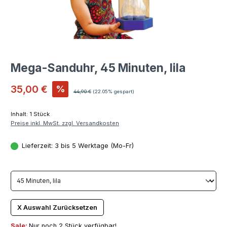
Mega-Sanduhr, 45 Minuten, lila
Verkaufspreis:
35,00 €
%
Regulärer Preis:
44,90 €
(22.05% gespart)
Inhalt:
1 Stück
Preise inkl. MwSt. zzgl. Versandkosten
Lieferzeit: 3 bis 5 Werktage (Mo-Fr)
X Auswahl Zurücksetzen
Sale:
Nur noch 2 Stück verfügbar!