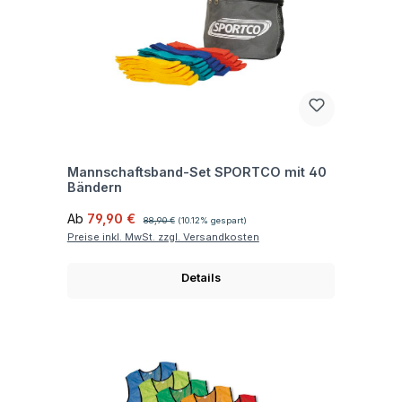
Fragen zum Artikel
Mannschaftsband-Set SPORTCO mit 40
Bändern
Verkaufspreis:
Regulärer Preis:
Ab
79,90 €
88,90 €
(10.12% gespart)
Preise inkl. MwSt. zzgl. Versandkosten
Details