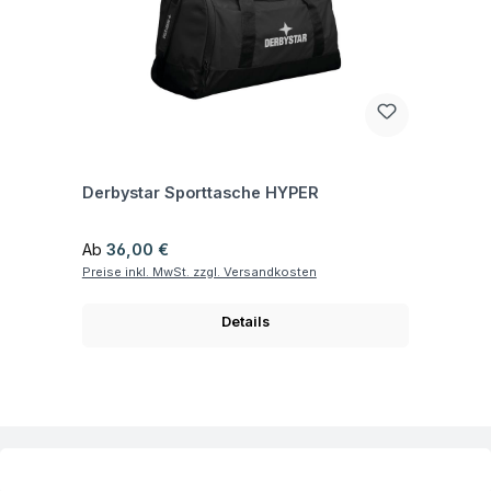
Fragen zum Artikel
Derbystar Sporttasche HYPER
Regulärer Preis:
Ab
36,00 €
Preise inkl. MwSt. zzgl. Versandkosten
Details