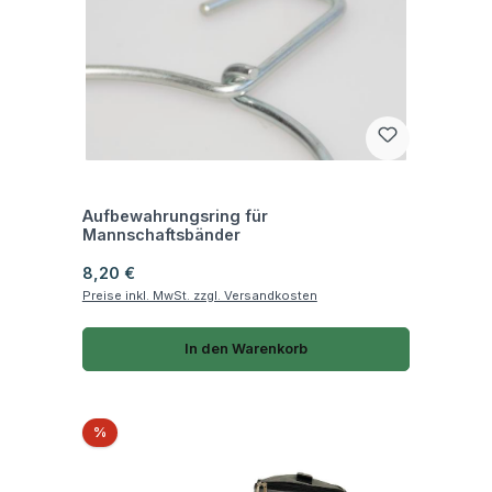
Fragen zum Artikel
Aufbewahrungsring für
Mannschaftsbänder
Regulärer Preis:
8,20 €
Preise inkl. MwSt. zzgl. Versandkosten
In den Warenkorb
Rabatt
%