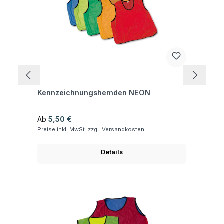
Fragen zum Artikel
Kennzeichnungshemden NEON
Regulärer Preis:
Ab
5,50 €
Preise inkl. MwSt. zzgl. Versandkosten
Details