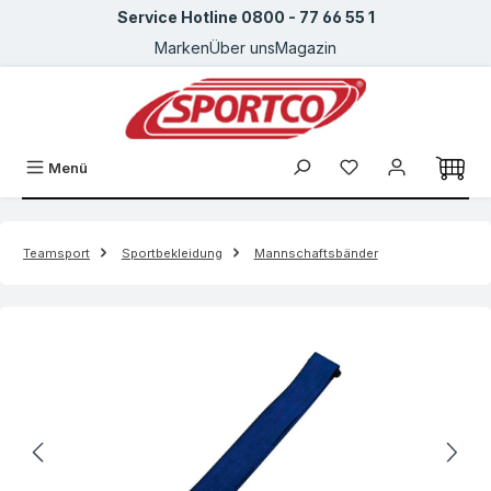
Service Hotline 0800 - 77 66 55 1
Zum Hauptinhalt springen
Marken
Über uns
Magazin
Menü
Teamsport
Sportbekleidung
Mannschaftsbänder
Bildergalerie überspringen