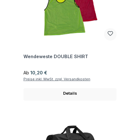
Fragen zum Artikel
Wendeweste DOUBLE SHIRT
Regulärer Preis:
Ab
10,20 €
Preise inkl. MwSt. zzgl. Versandkosten
Details