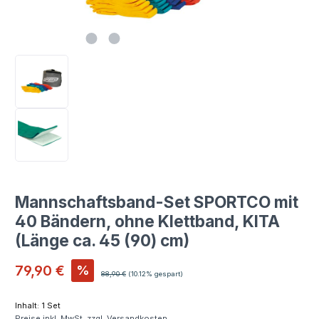
Mannschaftsband-Set SPORTCO mit
40 Bändern, ohne Klettband, KITA
(Länge ca. 45 (90) cm)
Verkaufspreis:
79,90 €
%
Regulärer Preis:
88,90 €
(10.12% gespart)
Inhalt:
1 Set
Preise inkl. MwSt. zzgl. Versandkosten