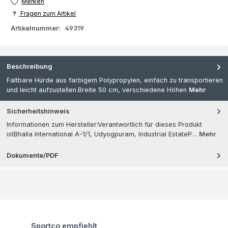
Merken
Fragen zum Artikel
Artikelnummer:
49319
Beschreibung
Faltbare Hürde aus farbigem Polypropylen, einfach zu transportieren
und leicht aufzustellen.Breite 50 cm, verschiedene Höhen
Mehr
Sicherheitshinweis
Informationen zum Hersteller:Verantwortlich für dieses Produkt
istBhalla International A-1/1, Udyogpuram, Industrial EstateP…
Mehr
Dokumente/PDF
Produktgalerie überspringen
Sportco empfiehlt