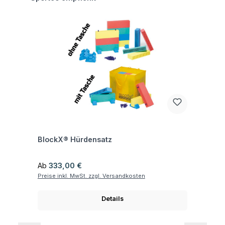
Fragen zum Artikel
BlockX® Hürdensatz
Regulärer Preis:
Ab
333,00 €
Preise inkl. MwSt. zzgl. Versandkosten
Details