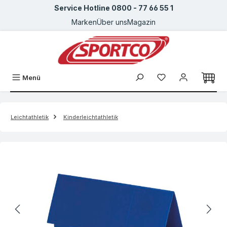
Service Hotline 0800 - 77 66 55 1
Zum Hauptinhalt springen
Marken
Über uns
Magazin
Menü
Leichtathletik
Kinderleichtathletik
Bildergalerie überspringen