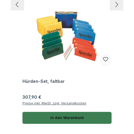
Fragen zum Artikel
Hürden-Set, faltbar
Regulärer Preis:
307,90 €
Preise inkl. MwSt. zzgl. Versandkosten
In den Warenkorb